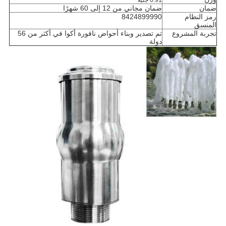
0.91 جنيه
ضمان
ضمان مجاني من 12 إلى 60 شهرًا
رمز النظام
8424899990
المنسق
تجربة المشروع
تم تصدير وبناء أحواض نافورة أكوا في أكثر من 56
دولة