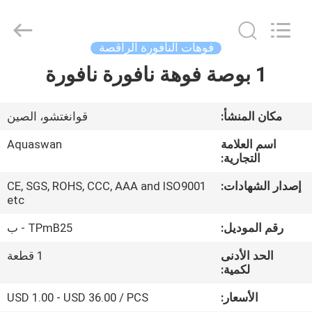
2026
aquaswan
water
co,.ltd.
All
فوهات النافورة الراقصة
Rights
Reserved.
1 بوصة فوهة نافورة نافورة
الصفحة
الرئيسية
مكان المنشأ:
قوانغتشو، الصين
منتجات
اسم العلامة
Aquaswan
التجارية:
معلومات
إصدار الشهادات:
CE, SGS, ROHS, CCC, AAA and ISO9001
etc
عنا
رقم الموديل:
TPmB25 - ب
جولة
الحد الأدنى
1 قطعة
لكمية:
في
المعمل
الأسعار:
USD 1.00 - USD 36.00 / PCS