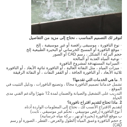
لنوفر لك التصميم المناسب ، نحتاج إلى مزيد من التفاصيل
· نوع النافورة ، موسيقى راقصة أو غير موسيقية ، إلخ
· موقع النافورة أو المسبح الخرساني أو البحيرة الطبيعية إلخ
حجم البركة / الشكل ، رسم CAD أو الصور
· نوعية المياه العذبة أو المالحة
· الميزانية المستهدفة لمشروع النافورة
· ميزات المياه ، مثل النفاثة العالية ، أو النافورة ثنائية الأبعاد ، أو النافورة
ثلاثية الأبعاد ، أو النافورة الجافة ، أو القفز النفاث ، أو النفاثة الرقيقة
1. ما هي الخدمات التي تقدمها؟
تشمل خدماتنا تصميم النافورة مجانًا ، وتصنيع النافورات ، ودليل التثبيت في
الموقع ،
التدريب على التشغيل والصيانة والضمان لمدة 12 شهرًا والدعم الفني مدى
الحياة.
2. ماذا تحتاج لتقديم اقتراح نافورة؟
لتقديم الاقتراح الأنسب لك ، نحتاج إلى المعلومات الواردة أدناه.
أ.نوع النافورة (رقص موسيقي ، تحكم غير موسيقي ، ثابت)
ب.موقع النافورة (بحيرة أو نهر ، بركة مياه خرسانية)
ج.حجم النافورة وعمق المياه (الطول والعرض ، القطر ، الصورة أو رسم
CAD)