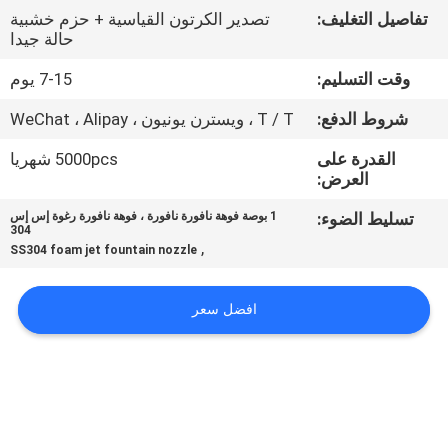
تفاصيل التغليف:
تصدير الكرتون القياسية + حزم خشبية
حالة جيدا
مراقبة
الجودة
وقت التسليم:
7-15 يوم
شروط الدفع:
T / T ، ويسترن يونيون ، WeChat ، Alipay
اتصل
القدرة على
5000pcs شهريا
بنا
العرض:
تسليط الضوء:
1 بوصة فوهة نافورة نافورة ، فوهة نافورة رغوة إس إس
304
اطلب
,
SS304 foam jet fountain nozzle
اقتباس
افضل سعر
NEWS
خريطة
الموقع