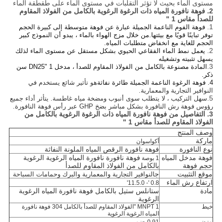
مستوى الماء بحيث لا تؤثر التقلبات في مستوى الماء على طقطقة الماء
2.
فوهة نافورة المياه ذات الرغوة الرغوية بالكامل من الفولاذ المقاوم
للصدأ مقاس 1 "
1.
فوهة الفوم الناعمة الجميلة عبارة عن فوهة متوسطة إلى كبيرة الحجم
توفر تباينًا قويًا مع بيئتها.من خلال مزج الهواء بالماء ، يبدو أن النموذج كبير
الحجم للغاية مع انخفاض متطلبات المياه.
2.
يعمل نمط الماء الفقاعي الحيوي بشكل مستقل عن مستوى الماء لذلك
يسهل تثبيته وتشغيله
3.
المادة مصنوعة بالكامل من الفولاذ المقاوم للصدأ ، مدخل 1 "DN25 سن
ذكر.
4. فوهة الرغوة الناعمة الجميلة
طائرة نفاثة
هو تأثير شائع يستخدم في
النوافير التجارية والمعمارية.
5.
سهل التركيب ، لا يتطلب سوى أنبوب ومضخة مياه غاطسة. يتأثر أداء جميع
رؤوس فوهة رش النافورة بشكل مباشر بضخ GHP عبر رأس فوهة النافورة.
3. التفاصيل من
فوهة نافورة المياه ذات الرغوة الرغوية بالكامل من
الفولاذ المقاوم للصدأ مقاس 1 "
وصف المنتج
ماركة
أكواسوان
نوع النافورة
فوهة نافورة الرقص المياه الملونة النفاثة
فوهة مدخل المياه
فوهة نافورة نافورة المياه الرغوية الرغوية
1 بوصة
حجم فوهة
بالكامل من الفولاذ المقاوم للصدأ
موقع التثبيت
ج
النوافير التجارية والمعمارية والبرك وحمامات السباحة
ارتفاع رش الماء
0.8 '- 11.5.0'
مادة
ستانلس ستيل بالكامل
فوهة نافورة المياه الرغوية
الرغوية
خيط
MNPT 1 "الفولاذ المقاوم للصدأ بالكامل 304 فوهة نافورة
المياه الرغوية الرغوية
وزن