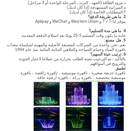
د.مزود الطاقة (الجهد ، التردد ، المرحلة الواحدة أو 3 مراحل)
ه.الميزانية المستهدفة (إذا كان لديك)
F.المتطلبات الخاصة (إذا كان لديك)
3. ما هي طريقة الدفع؟
يتوفر لنا T / T و Western Union و WeChat و Aplipay.
4. ما هي مدة التسليم؟
عادة ما يكون وقت التسليم 5-25 يومًا بعد استلام الدفعة المقدمة.
5. هل مصنع:
نعم،
نحن واحدة من الشركات المصنعة الأصلية والمهنية لسلسلة معدات
نافورة المياه وحمام السباحة والملاهي المائية المائية منذ عام 1994.
6. ترتيب عينة السهم؟
بالتأكيد ، تم الترحيب بعينة الطلب بحرارة من عملائنا لاختبار الجودة
والترويج في أسواقهم.
تطبيق
نافورة حديقة صغيرة ، نافورة موسيقية ، نافورة راقصة ، نافورة
موسيقية مخصصة ، نافورة بركة ، نافورة أرضية جافة