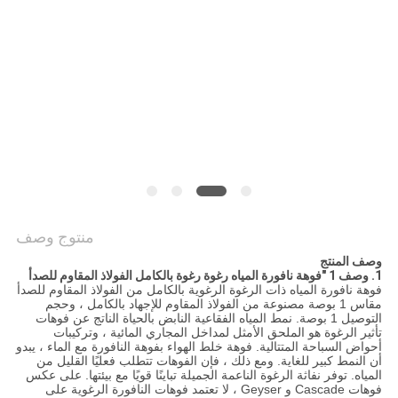
PRIVACY
POLICY
منتوج وصف
وصف المنتج
1. وصف 1 "فوهة نافورة المياه رغوة رغوة بالكامل الفولاذ المقاوم للصدأ
فوهة نافورة المياه ذات الرغوة الرغوية بالكامل من الفولاذ المقاوم للصدأ
مقاس 1 بوصة مصنوعة من الفولاذ المقاوم للإجهاد بالكامل ، وحجم
التوصيل 1 بوصة. نمط المياه الفقاعية النابض بالحياة الناتج عن فوهات
تأثير الرغوة هو الملحق الأمثل لمداخل المجاري المائية ، وتركيبات
أحواض السباحة المتتالية. فوهة خلط الهواء بفوهة النافورة مع الماء ، يبدو
أن النمط كبير للغاية. ومع ذلك ، فإن الفوهات تتطلب فعليًا القليل من
المياه. توفر نفاثة الرغوة الناعمة الجميلة تباينًا قويًا مع بيئتها. على عكس
فوهات Cascade و Geyser ، لا تعتمد فوهات النافورة الرغوية على