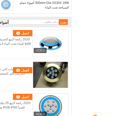
300mm Dia SS304 18W أضواء حمام
السباحة تحت الماء
أضواء LED للماء تحت ال
اتصل
1. ما هي الخدمات التي 
اتصل
التدريب على التشغيل والصيانة والضمان لمدة 12
اتصل