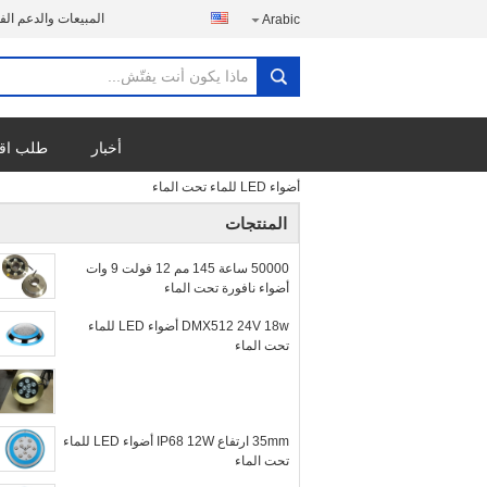
المبيعات والدعم الف
Arabic
أخبار
طلب اق
أضواء LED للماء تحت الماء
المنتجات
50000 ساعة 145 مم 12 فولت 9 وات
أضواء نافورة تحت الماء
DMX512 24V 18w أضواء LED للماء
تحت الماء
35mm ارتفاع IP68 12W أضواء LED للماء
تحت الماء