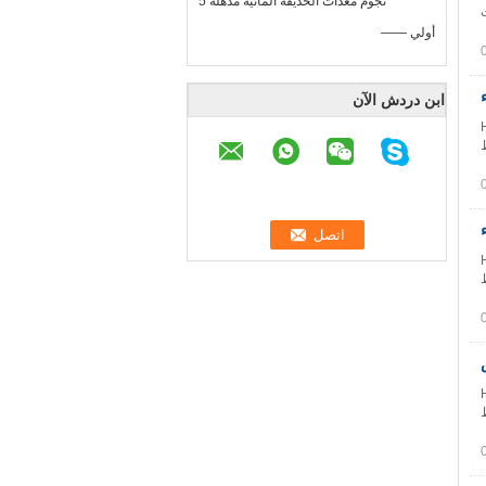
5 نجوم معدات الحديقة المائية مذهلة
ة تحت
—— أولي
ابن دردش الآن
،
، لدينا 3 خطوط
،
، لدينا 3 خطوط
،
، لدينا 3 خطوط