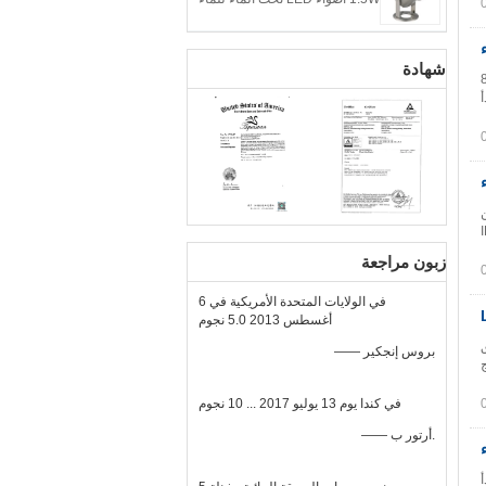
شهادة
8003H 1
للصدأ
YC عامًا من
ذ المقاوم للصدأ IP68
زبون مراجعة
في الولايات المتحدة الأمريكية في 6
أغسطس 2013 5.0 نجوم
18 بلاستيك ABS فائق
—— بروس إنجكير
تنج
في كندا يوم 13 يوليو 2017 ... 10 نجوم
—— أرتور ب.
لصدأ