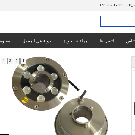
نى:
86--13760732596
تباس
اتصل بنا
مراقبة الجودة
جولة في المعمل
معلوما
4
3
2
1