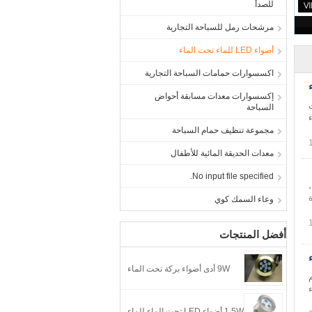
للصدأ
مرشحات رمل للسباحة التجارية
أضواء LED للماء تحت الماء
اكسسوارات حمامات السباحة التجارية
إكسسوارات معدات مسابقة أحواض
الحديث
السباحة
 ضوء
مجموعة تنظيف حمام السباحة
معدات الحديقة المائية للأطفال
No input file specified.
وعاء السمك كوي
أفضل المنتجات
9W أدى أضواء بركة تحت الماء
المقاوم
 الماء
1.5W أضواء LED تحت الماء للماء