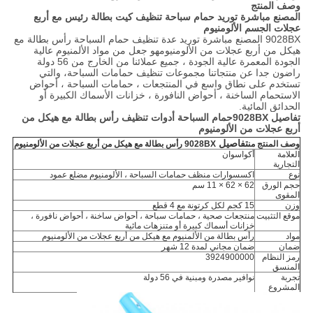
وصف المنتج
المصنع مباشرة توريد حمام سباحة تنظيف كيت بطالة رئيس مع أربع
عجلات الجسم الألومنيوم
9028BX المصنع مباشرة توريد عدة تنظيف حمام السباحة
رأس بطالة مع
هيكل من أربع عجلات من الألومنيوم
هو جعل من مواد الألمنيوم عالية
الجودة المعمرة عالية الجودة ، جميع عملائنا من الخارج من 56 دولة
راضون جدا عن منتجاتنا
مجموعات تنظيف حمامات السباحة
، والتي
تستخدم على نطاق واسع في المنتجعات ، حمامات السباحة ، أحواض
الاستحمام الساخنة ، أحواض النافورة ، خزانات الأسماك الكبيرة أو
الحدائق المائية.
تفاصيل
9028BX
حمام السباحة
أدوات تنظيف
رأس بطالة مع هيكل من
أربع عجلات من الألومنيوم
تفاصيل
وصف المنتج من
9028BX
رأس بطالة مع هيكل من أربع عجلات من الألومنيوم
العلامة
أكواسوان
التجارية
نوع
اكسسوارات منظف حمامات السباحة ،
الألومنيوم
مضلع
عمود
حجم الورق
62 × 62 × 11 سم
المقوى
وزن
15 كجم لكل كرتونة مع 4 قطع
موقع التثبيت
منتجعات صحية ، حمامات سباحة ، أحواض ساخنة ، أحواض نافورة ،
خزانات أسماك كبيرة أو متنزهات مائية
مواد
رأس بطالة من الألمنيوم مع هيكل من أربع عجلات من الألومنيوم
ضمان
ضمان مجاني لمدة 12 شهر
رمز النظام
3924900000
المنسق
تجربة
نوافير مصدرة ومبنية في 56 دولة
المشروع