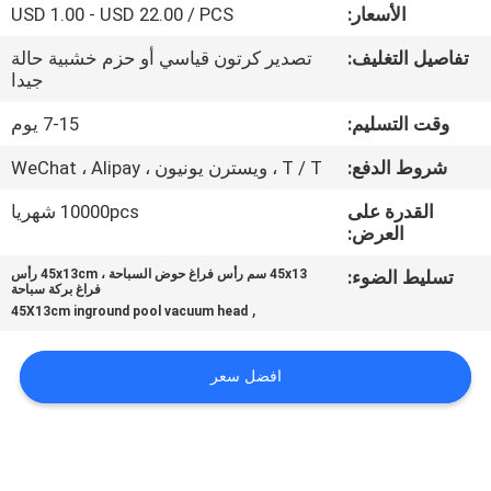
الأسعار:
USD 1.00 - USD 22.00 / PCS
مراقبة
تفاصيل التغليف:
تصدير كرتون قياسي أو حزم خشبية حالة
جيدا
الجودة
وقت التسليم:
7-15 يوم
اتصل
شروط الدفع:
T / T ، ويسترن يونيون ، WeChat ، Alipay
بنا
القدرة على
10000pcs شهريا
العرض:
اطلب
تسليط الضوء:
45x13 سم رأس فراغ حوض السباحة ، 45x13cm رأس
فراغ بركة سباحة
اقتباس
,
45X13cm inground pool vacuum head
NEWS
افضل سعر
خريطة
الموقع