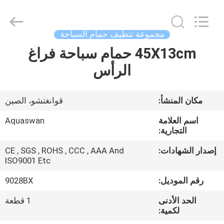
2026
aquaswan
water
co,.ltd.
All
مجموعة تنظيف حمام السباحة
Rights
Reserved.
45X13cm حمام سباحة فراغ
الصفحة
الرأس
الرئيسية
منتجات
مكان المنشأ:
قوانغتشو، الصين
اسم العلامة
Aquaswan
معلومات
التجارية:
عنا
إصدار الشهادات:
CE , SGS , ROHS , CCC , AAA And
ISO9001 Etc
جولة
رقم الموديل:
9028BX
في
الحد الأدنى
1 قطعة
لكمية:
المعمل