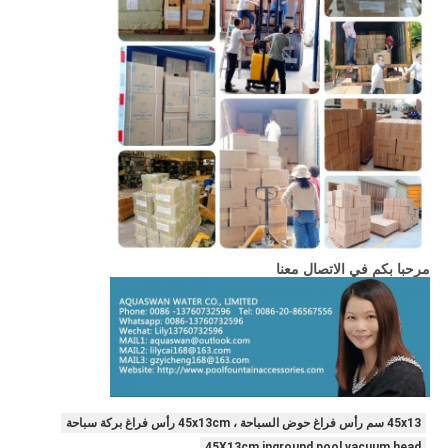
مرحبا بكم في الاتصال معنا
45x13 سم رأس فراغ حوض السباحة ، 45x13cm رأس فراغ بركة سباحة
45X13cm inground pool vacuum head