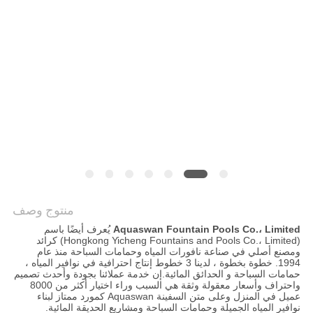
PRIVACY
POLICY
منتوج وصف
Aquaswan Fountain Pools Co.، Limited
يُعرف أيضًا باسم
(Hongkong Yicheng Fountains and Pools Co.، Limited) كرائد
ومصنع أصلي في صناعة نافورات المياه وحمامات السباحة منذ عام
1994. خطوة بخطوة ، لدينا 3 خطوط إنتاج احترافية في نوافير المياه ،
حمامات السباحة و الحدائق المائية.إن خدمة عملائنا بجودة وأحدث تصميم
واحتراف وأسعار معقولة وثقة هي السبب وراء اختيار أكثر من 8000
عميل في المنزل وعلى متن السفينة Aquaswan كمورد ممتاز لبناء
نوافير المياه الجميلة وحمامات السباحة ومشاريع الحديقة المائية.