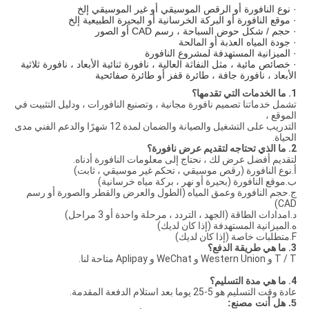
· نوع النافورة أو الرقص الموسيقي أو غير الموسيقي إلخ
· موقع النافورة أو البركة الخرسانية أو البحيرة الطبيعية إلخ
· حجم / شكل حوض السباحة ، رسم CAD أو الصور
· جودة المياه العذبة أو المالحة
· الميزانية المستهدفة لمشروع النافورة
· خصائص مائية ، مثل النفاثة العالية ، نافورة ثنائية الأبعاد ، نافورة ثلاثية
الأبعاد ، نافورة جافة ، طائرة قفز أو طائرة صفائحية
1. ما الخدمات التي تقدمها؟
تشمل خدماتنا تصميم نافورة مجانية ، وتصنيع النافورات ، ودليل التثبيت في
الموقع ،
التدريب على التشغيل والصيانة والضمان لمدة 12 شهرًا والدعم الفني مدى
الحياة.
2. ما الذي تحتاجه لتقديم عرض نافورة؟
لتقديم أفضل عرض لك ، نحتاج إلى معلومات النافورة أدناه.
أ.نوع النافورة (رقص موسيقي ، تحكم غير موسيقي ، ثابت)
ب.موقع النافورة (بحيرة أو نهر ، بركة مياه خرسانية)
ج.حجم النافورة وعمق المياه (الطول والعرض والقطر والصورة أو رسم
CAD)
د.امدادات الطاقة (الجهد ، التردد ، مرحلة واحدة أو 3 مراحل)
ه.الميزانية المستهدفة (إذا كان لديك)
F.متطلبات خاصة (إذا كان لديك)
3. ما هي طريقة الدفع؟
T / T و Western Union و WeChat و Aplipay متاحة لنا.
4. ما هي مدة التسليم؟
عادة وقت التسليم هو 5-25 يوما بعد استلام الدفعة المقدمة.
5. هل أنت مصنع: