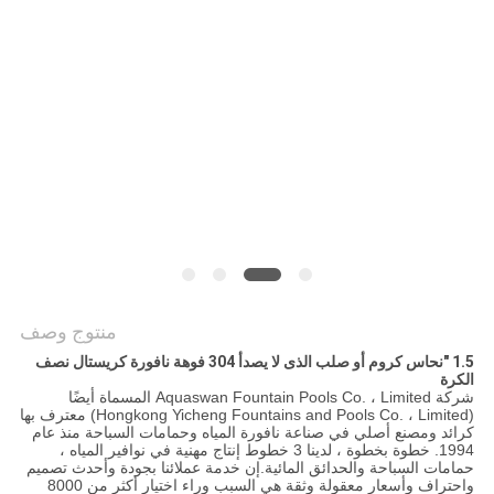
PRIVACY
POLICY
منتوج وصف
1.5 "نحاس كروم أو صلب الذى لا يصدأ 304 فوهة نافورة كريستال نصف
الكرة
شركة Aquaswan Fountain Pools Co. ، Limited المسماة أيضًا
(Hongkong Yicheng Fountains and Pools Co. ، Limited) معترف بها
كرائد ومصنع أصلي في صناعة نافورة المياه وحمامات السباحة منذ عام
1994. خطوة بخطوة ، لدينا 3 خطوط إنتاج مهنية في نوافير المياه ،
حمامات السباحة والحدائق المائية.إن خدمة عملائنا بجودة وأحدث تصميم
واحتراف وأسعار معقولة وثقة هي السبب وراء اختيار أكثر من 8000