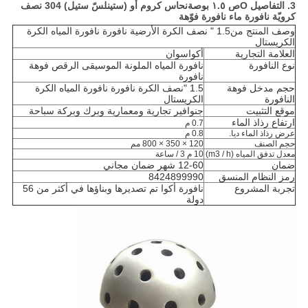
3. التفاصيل O
ص ١.٥ بوصة
نحاس كروم أو (ستينلسّ ستيل) 304 نصف
كرويّة نافورة ماء نافورة فوّهة
وصف المنتج من
1.5 "
نصف الكرة الأرضية
نافورة نافورة المياه الكرة
الكريستال
العلامة التجارية
أكواسوان
نوع النافورة
نافورة المياه الملونة الموسيقى الرقص فوهة
نافورة
حجم مدخل فوهة
1.5 "نصف الكرة
نافورة نافورة المياه الكرة
النافورة
الكريستال
موقع التثبيت
ج
نوافير تجارية ومعمارية وبرك وبركة سباحة
ارتفاع رذاذ الماء
0.7 م
عرض رذاذ الماء ديا.
0.8 م
حجم الصنف
120 × 350 × 800 مم
معدل تدفق المياه (m3 / h)
10 م 3 / ساعة
ضمان
12-60 شهر ضمان مجاني
رمز النظام المنسق
8424899990
تجربة المشروع
نافورة أكوا تم تصديرها وبناؤها في أكثر من 56
دولة