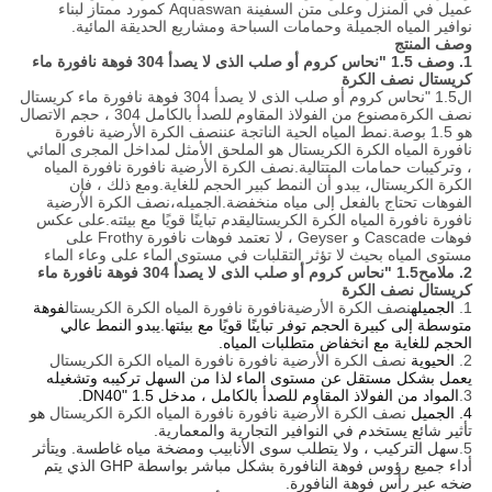
عميل في المنزل وعلى متن السفينة Aquaswan كمورد ممتاز لبناء
نوافير المياه الجميلة وحمامات السباحة ومشاريع الحديقة المائية.
وصف المنتج
1. وصف
1.5 "نحاس كروم أو صلب الذى لا يصدأ 304 فوهة نافورة ماء
كريستال نصف الكرة
ال
1.5 "نحاس كروم أو صلب الذى لا يصدأ 304 فوهة نافورة ماء كريستال
نصف الكرة
مصنوع من الفولاذ المقاوم للصدأ بالكامل 304 ، حجم الاتصال
هو 1.5 بوصة.نمط المياه الحية الناتجة عن
نصف الكرة الأرضية
نافورة
نافورة المياه الكرة الكريستال
هو الملحق الأمثل لمداخل المجرى المائي
، وتركيبات حمامات المتتالية.
نصف الكرة الأرضية
نافورة نافورة المياه
الكرة الكريستال
، يبدو أن النمط كبير الحجم للغاية.ومع ذلك ، فإن
الفوهات تحتاج بالفعل إلى مياه منخفضة.الجميله،
نصف الكرة الأرضية
نافورة نافورة المياه الكرة الكريستال
يقدم تباينًا قويًا مع بيئته.على عكس
فوهات Cascade و Geyser ، لا تعتمد فوهات نافورة Frothy على
مستوى المياه بحيث لا تؤثر التقلبات في مستوى الماء على وعاء الماء
2. ملامح
1.5 "نحاس كروم أو صلب الذى لا يصدأ 304 فوهة نافورة ماء
كريستال نصف الكرة
1.
الجميله
نصف الكرة الأرضية
نافورة نافورة المياه الكرة الكريستال
فوهة
متوسطة إلى كبيرة الحجم توفر تباينًا قويًا مع بيئتها.يبدو النمط عالي
الحجم للغاية مع انخفاض متطلبات المياه.
2.
الحيوية
نصف الكرة الأرضية
نافورة نافورة المياه الكرة الكريستال
يعمل بشكل مستقل عن مستوى الماء لذا من السهل تركيبه وتشغيله
3.
المواد من الفولاذ المقاوم للصدأ بالكامل ، مدخل 1.5 "DN40.
4. الجميل
نصف الكرة الأرضية
نافورة نافورة المياه الكرة الكريستال
هو
تأثير شائع يستخدم في النوافير التجارية والمعمارية.
5.
سهل التركيب ، ولا يتطلب سوى الأنابيب ومضخة مياه غاطسة. ويتأثر
أداء جميع رؤوس فوهة النافورة بشكل مباشر بواسطة GHP الذي يتم
ضخه عبر رأس فوهة النافورة.