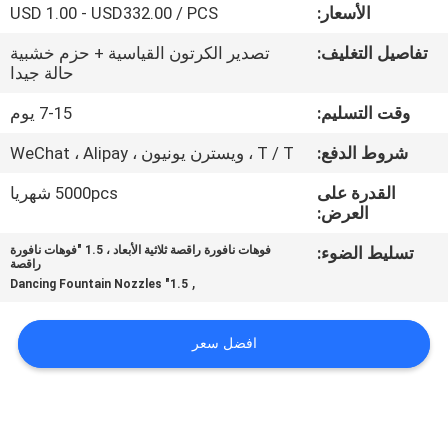
الأسعار:
USD 1.00 - USD332.00 / PCS
مراقبة
تفاصيل التغليف:
تصدير الكرتون القياسية + حزم خشبية
حالة جيدا
الجودة
وقت التسليم:
7-15 يوم
اتصل
شروط الدفع:
T / T ، ويسترن يونيون ، WeChat ، Alipay
بنا
القدرة على
5000pcs شهريا
العرض:
اطلب
تسليط الضوء:
فوهات نافورة راقصة ثلاثية الأبعاد ، 1.5 "فوهات نافورة
راقصة
اقتباس
,
1.5" Dancing Fountain Nozzles
NEWS
افضل سعر
خريطة
الموقع