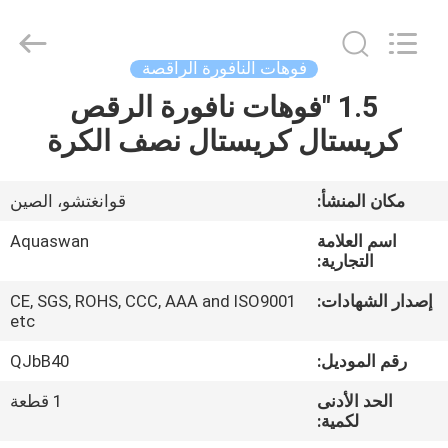
2026
aquaswan
water
co,.ltd.
All
فوهات النافورة الراقصة
Rights
Reserved.
1.5 "فوهات نافورة الرقص
الصفحة
كريستال كريستال نصف الكرة
الرئيسية
منتجات
مكان المنشأ:
قوانغتشو، الصين
اسم العلامة
Aquaswan
معلومات
التجارية:
عنا
إصدار الشهادات:
CE, SGS, ROHS, CCC, AAA and ISO9001
etc
جولة
رقم الموديل:
QJbB40
في
الحد الأدنى
1 قطعة
لكمية:
المعمل