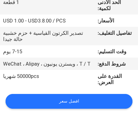
الحد الأدنى
1 قطعة
لكمية:
مراقبة
الأسعار:
USD 1.00 - USD3.8.00 / PCS
الجودة
تفاصيل التغليف:
تصدير الكرتون القياسية + حزم خشبية
حالة جيدا
اتصل
وقت التسليم:
7-15 يوم
بنا
شروط الدفع:
T / T ، ويسترن يونيون ، WeChat ، Alipay
اطلب
القدرة على
50000pcs شهريا
العرض:
اقتباس
افضل سعر
NEWS
خريطة
الموقع