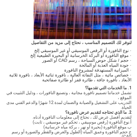
لنوفر لك التصميم المناسب ، نحتاج إلى مزيد من التفاصيل
· نوع النافورة أو الرقص الموسيقي أو غير الموسيقي إلخ
· موقع النافورة أو البركة الخرسانية أو البحيرة الطبيعية إلخ
· حجم / شكل حوض السباحة ، رسم CAD أو الصور
· جودة المياه العذبة أو المالحة
· الميزانية المستهدفة لمشروع النافورة
· خصائص مائية ، مثل النفاثة العالية ، نافورة ثنائية الأبعاد ، نافورة ثلاثية
الأبعاد ، نافورة جافة ، طائرة قفز أو طائرة صفائحية
1. ما الخدمات التي تقدمها؟
تشمل خدماتنا تصميم نافورة مجانية ، وتصنيع النافورات ، ودليل التثبيت في
الموقع ،
التدريب على التشغيل والصيانة والضمان لمدة 12 شهرًا والدعم الفني مدى
الحياة.
2. ما الذي تحتاجه لتقديم عرض نافورة؟
لتقديم أفضل عرض لك ، نحتاج إلى معلومات النافورة أدناه.
أ.نوع النافورة (رقص موسيقي ، تحكم غير موسيقي ، ثابت)
ب.موقع النافورة (بحيرة أو نهر ، بركة مياه خرسانية)
ج.حجم النافورة وعمق المياه (الطول والعرض والقطر والصورة أو رسم
CAD)