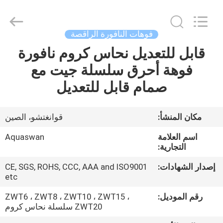
2026
aquaswan
water
co,.ltd.
All
فوهات النافورة الراقصة
Rights
Reserved.
قابل للتعديل نحاس كروم نافورة
الصفحة
فوهة أحرق سلسلة جيت مع
الرئيسية
صمام قابل للتعديل
منتجات
مكان المنشأ:
قوانغتشو، الصين
معلومات
اسم العلامة
Aquaswan
عنا
التجارية:
إصدار الشهادات:
CE, SGS, ROHS, CCC, AAA and ISO9001
etc
جولة
في
رقم الموديل:
ZWT6 ، ZWT8 ، ZWT10 ، ZWT15 ،
ZWT20 سلسلة نحاس كروم
المعمل