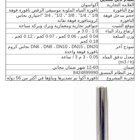
العلامة التجارية
أكواسوان
نوع النافورة
نافورة المياه الملونة موسيقى الرقص نافورة فوهة
حجم مدخل فوهة
1/8 "، 1/4" ، 3/8 "، 1/2" ، 3/4 "اختياري نحاس
النافورة
كروم
نافورة فوهة نفاثة
موقع التثبيت
ج
نوافير تجارية ومعمارية وبرك وبركة سباحة
ارتفاع رذاذ الماء
1.0 - 3.0 م
وزن السلعة
0.04 كجم ، 0.06 كجم ، 0.07 كجم ، 0.12 كجم ،
0.18 كجم
نموذج آخر
DN6 ، DN8 ، DN10 ، DN15 ، DN20 نحاس كروم
نافورة فوهة واحدة
معدل تدفق المياه
0.05 - 3 م 3 / ساعة
(m3 / h)
ضمان
12-60 شهر ضمان مجاني
رمز النظام المنسق
8424899990
تجربة المشروع
نافورة أكوا تم تصديرها وبناؤها في أكثر من 56 دولة