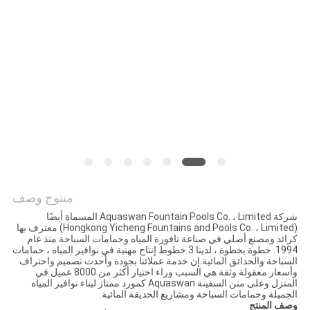
PRIVACY
POLICY
منتوج وصف
شركة Aquaswan Fountain Pools Co. ، Limited المسماة أيضًا
(Hongkong Yicheng Fountains and Pools Co. ، Limited) معترف بها
كرائد ومصنع أصلي في صناعة نافورة المياه وحمامات السباحة منذ عام
1994. خطوة بخطوة ، لدينا 3 خطوط إنتاج مهنية في نوافير المياه ، حمامات
السباحة والحدائق المائية.إن خدمة عملائنا بجودة وأحدث تصميم واحتراف
وأسعار معقولة وثقة هي السبب وراء اختيار أكثر من 8000 عميل في
المنزل وعلى متن السفينة Aquaswan كمورد ممتاز لبناء نوافير المياه
الجميلة وحمامات السباحة ومشاريع الحديقة المائية.
وصف المنتج