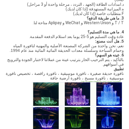
د.امدادات الطاقة (الجهد ، التردد ، مرحلة واحدة أو 3 مراحل)
ه.الميزانية المستهدفة (إذا كان لديك)
F.متطلبات خاصة (إذا كان لديك)
3. ما هي طريقة الدفع؟
T / T و Western Union و WeChat و Aplipay متاحة لنا.
4. ما هي مدة التسليم؟
عادة وقت التسليم هو 5-25 يوما بعد استلام الدفعة المقدمة.
5. هل أنت مصنع:
نعم،
نحن واحدة من الشركة المصنعة الأصلية والمهنية لنافورة المياه
وحمام السباحة وسلسلة معدات الحديقة المائية المائية منذ عام 1994.
6. عينه هو السهم؟
بالتأكيد ، يتم الترحيب الحار بترتيب عينة من عملائنا لاختبار الجودة والترويج
في أسواقهم.
تطبيق
نافورة حديقة صغيرة ، نافورة موسيقية ، نافورة راقصة ، تخصيص نافورة
موسيقية ، نافورة مسبح ، نافورة أرضية جافة