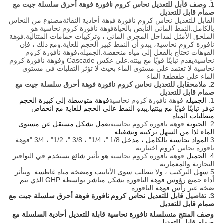
1. وصف
قابل للتعديل نحاس كروم نافورة فوهة أحرق سلسلة جيت مع
صمام قابل للتعديل
ال
قابل للتعديل نحاس كروم نافورة فوهة أحادية النفاثة
مصنوع من النحاس
بالكامل.النمط المائي النابض بالحياة
فوهة نافورة كروم نحاسية
هو
الملحق الأمثل لمداخل المجرى المائي ، وتركيبات حمامات المتتالية.
فوهة
نافورة كروم نحاسية
، يبدو أن النمط كبير الحجم للغاية.ومع ذلك ، فإن
الفوهات تحتاج بالفعل إلى مياه منخفضة.الجميله،
فوهة نافورة كروم
نحاسية
يقدم تباينًا قويًا مع بيئته.على عكس Cascade و
فوهة نافورة كروم
نحاسية
لا تعتمد على مستوى الماء بحيث لا تؤثر التقلبات في مستوى
الماء على طقطقة الماء
2. ملامح
قابل للتعديل نحاس كروم نافورة فوهة أحرق سلسلة جيت مع
صمام قابل للتعديل
1.
الجميله
فوهة نافورة كروم نحاسية
فوهة متوسطة إلى كبيرة الحجم
توفر تباينًا قويًا مع بيئتها.يبدو النمط عالي الحجم للغاية مع انخفاض
متطلبات المياه.
2.
الحيوية
فوهة نافورة كروم نحاسية
يعمل بشكل مستقل عن مستوى
الماء لذا من السهل تركيبه وتشغيله
3.
المواد نحاسية بالكامل ، مدخل
1/8 "، 1/4" ، 3/8 "، 1/2" ، 3/4 "فوهة
نافورة نحاس كروم اختيارية.
4. الجميل
فوهة نافورة كروم نحاسية
هو تأثير شائع يستخدم في النوافير
التجارية والمعمارية.
5.
سهل التركيب ، ولا يتطلب سوى الأنابيب ومضخة مياه غاطسة. ويتأثر
أداء جميع رؤوس فوهة النافورة بشكل مباشر بواسطة GHP الذي يتم
ضخه عبر رأس فوهة النافورة.
3. تفاصيل
قابل للتعديل نحاس كروم نافورة فوهة أحرق سلسلة جيت مع
صمام قابل للتعديل
وصف المنتج من
سلسلة نافورة نحاسية قابلة للتعديل أحادية السلسلة مع
صمام قابل للتعديل