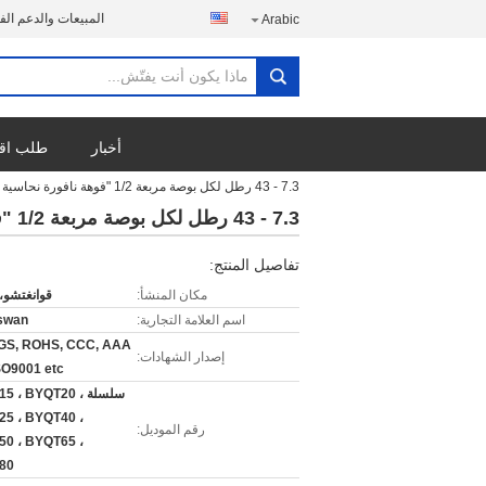
المبيعات والدعم الف
Arabic
أخبار
طلب اق
7.3 - 43 رطل لكل بوصة مربعة 1/2 "فوهة نافورة نحاسية DN15
7.3 - 43 رطل لكل بوصة مربعة 1/2 "فوهة نافورة نحاسية DN15
تفاصيل المنتج:
مكان المنشأ:
قوانغتشو،
اسم العلامة التجارية:
swan
GS, ROHS, CCC, AAA
إصدار الشهادات:
SO9001 etc
سلسلة 5 ، BYQT20
5 ، BYQT40 ،
رقم الموديل:
0 ، BYQT65 ،
80