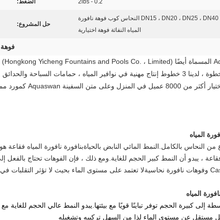
0.2 - 2ibs
الضغط:
DN15 ، DN20 ، DN25 ، DN40 ، DN50 ، DN65 ، DN80 النحاس كوب فوهة نافورة
حل المشروع:
المياه النفاثة فوهة اختيارية
فوهة 
شركة 
المياه وحمامات السباحة منذ عام 1994. خطوة بخطوة ، لدينا 3 خطوط إنتاج مهنية في نوافير المياه ، ح
واحتراف وأسعار معقولة وثقة ه
رة المياه
من النحاس بالكامل.النمط المائي النابض بالحياة
ب
نافورة نافورة المياه فقاعة
هو 
فقاعة
، يبدو أن النمط كبير الحجم للغاية.ومع ذلك ، فإن الفوهات تحتاج بالفعل إ
فوهات نافورة نحاسية
لا تعتمد على مستوى الماء بحيث لا تؤثر التقلبات ف
ورة المياه
ة إلى كبيرة الحجم توفر تباينًا قويًا مع بيئتها.يبدو النمط عالي الحجم للغاية مع
 مستقل عن مستوى الماء لذا من السهل تركيبه وتشغيله