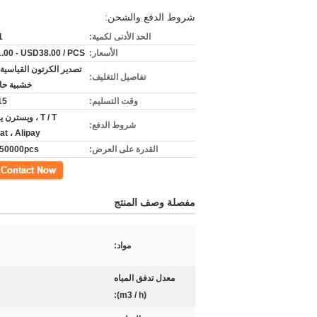
شروط الدفع والشحن:
الحد الأدنى لكمية:
1 قط
الأسعار:
.00 - USD38.00 / PCS
تصدير الكرتون القياسية
تفاصيل التغليف:
خشبية حال
وقت التسليم:
7-15
T / T ، ويسترن 
شروط الدفع:
t ، Alipay
القدرة على العرض:
50000pcs شهريا
اتصل
مفصلة وصف المنتج
مواد:
معدل تدفق المياه
(m3 / h):