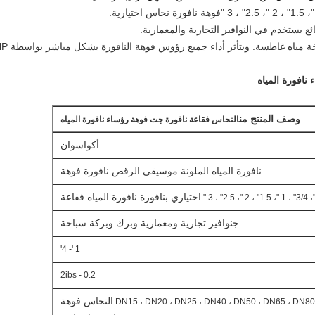
فوهة نافورة نحاس اختيارية.
ئع يستخدم في النوافير التجارية والمعمارية.
يتأثر أداء جميع رؤوس فوهة النافورة بشكل مباشر بواسطة GHP الذي يتم ضخه عبر رأس فوهة النافورة.
نافورة المياه
وصف المنتج من
النحاس فقاعة نافورة جت فوهة رؤساء نافورة المياه
أكواسوان
نافورة المياه الملونة موسيقى الرقص نافورة فوهة
اختياري
ب
نافورة نافورة المياه فقاعة
ج
نوافير تجارية ومعمارية وبرك وبركة سباحة
1 '- 4'
0.2 - 2ibs
النحاس فوهة
DN15 ، DN20 ، DN25 ، DN40 ، DN50 ، DN65 ، DN80