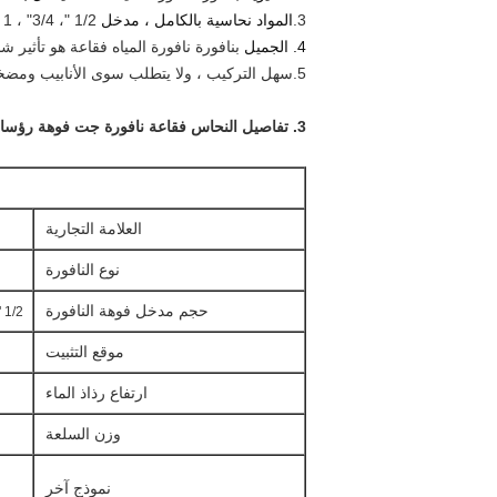
3.
المواد نحاسية بالكامل ، مدخل
1/2 "، 3/4" ، 1 "، 1.5" ، 2 "، 2.5" ، 3 "
4. الجميل
ب
نافورة نافورة المياه فقاعة
هو تأثير شا
5.
سهل التركيب ، ولا يتطلب سوى الأنابيب ومضخة مياه غاطسة. و
3. تفاصيل
النحاس فقاعة نافورة جت فوهة رؤساء 
العلامة التجارية
نوع النافورة
حجم مدخل فوهة النافورة
1/2 "، 3/4" ، 1 "، 1.5" ، 2 "، 2.5" ، 3 "
موقع التثبيت
ارتفاع رذاذ الماء
وزن السلعة
نموذج آخر