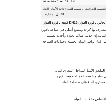
7.3 - 43 رطل / بوصة مربعة
التصميم الجرافيكي ، تصميم النماذج ثلاثية الأبعاد ، الحل
الكامل للمشاريع ،
نحاس نافورة الفوار
DN15 فوهة نافورة الفوار
,
Aquaswan Fountain Pools Co. ، Limited المسماة أيضًا (Hongkong Yicheng Fountains and Pools Co. ، Limited) معترف بها كرائد ومصنع أصلي في صناعة نافورة
مامات السباحة والحدائق المائية.إن خدمة عملائنا بجودة وأحدث تصميم
ي السبب وراء اختيار أكثر من 8000 عميل في المنزل وعلى متن السفينة Aquaswan كمورد ممتاز لبناء نوافير المياه الجميلة وحمامات السباحة
الملحق الأمثل لمداخل المجرى المائي ،
لى مياه منخفضة.الجميله،
فوهة نافورة
ي مستوى الماء على طقطقة الماء
 انخفاض متطلبات المياه.