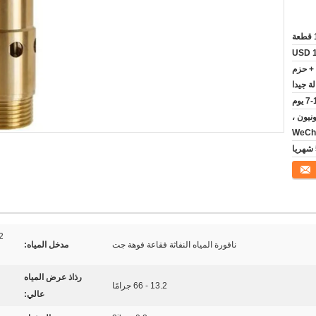
عة
USD 1
 + حزم
ة جيدا
 يوم
يونيون ،
WeCha
نافورة المياه النفاثة فقاعة فوهة جت
مدخل المياه:
رذاذ عرض المياه
13.2 - 66 جرامًا
عالي: