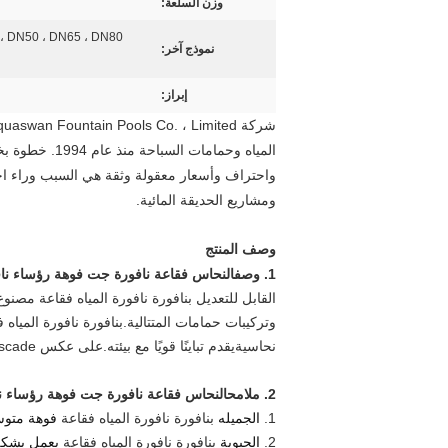
وزن السلعة:
نموذج آخر:
إبراز:
ومشاريع الحديقة المائية.
وصف المنتج
1. وصف
النحاس فقاعة نافورة جت فوهة رؤساء نافو
ال
قابل للتعديل ب
نافورة نافورة المياه فقاعة
مصنوع 
وتركيبات حمامات المتتالية.
ب
نافورة نافورة المياه 
نحاسية
يقدم تباينًا قويًا مع بيئته.على عكس Cascade و
2. ملامح
النحاس فقاعة نافورة جت فوهة رؤساء ناف
1.
الجميله
ب
نافورة نافورة المياه فقاعة
فوهة متوسط
2.
الحيوية
ب
نافورة نافورة المياه فقاعة
يعمل بشكل