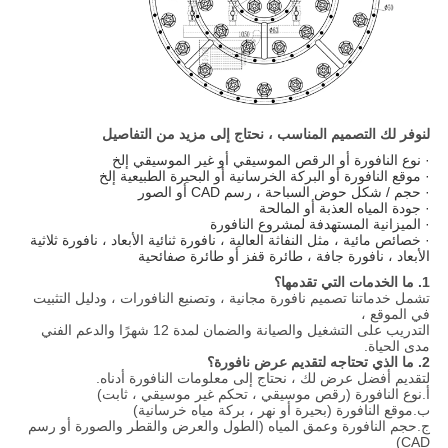
لنوفر لك التصميم المناسب ، نحتاج إلى مزيد من التفاصيل
· نوع النافورة أو الرقص الموسيقي أو غير الموسيقي إلخ
· موقع النافورة أو البركة الخرسانية أو البحيرة الطبيعية إلخ
· حجم / شكل حوض السباحة ، رسم CAD أو الصور
· جودة المياه العذبة أو المالحة
· الميزانية المستهدفة لمشروع النافورة
· خصائص مائية ، مثل النفاثة العالية ، نافورة ثنائية الأبعاد ، نافورة ثلاثية
الأبعاد ، نافورة جافة ، طائرة قفز أو طائرة صفائحية
1. ما الخدمات التي تقدمها؟
تشمل خدماتنا تصميم نافورة مجانية ، وتصنيع النافورات ، ودليل التثبيت
في الموقع ،
التدريب على التشغيل والصيانة والضمان لمدة 12 شهرًا والدعم الفني
مدى الحياة.
2. ما الذي تحتاجه لتقديم عرض نافورة؟
لتقديم أفضل عرض لك ، نحتاج إلى معلومات النافورة أدناه.
أ.نوع النافورة (رقص موسيقي ، تحكم غير موسيقي ، ثابت)
ب.موقع النافورة (بحيرة أو نهر ، بركة مياه خرسانية)
ج.حجم النافورة وعمق المياه (الطول والعرض والقطر والصورة أو رسم
CAD)