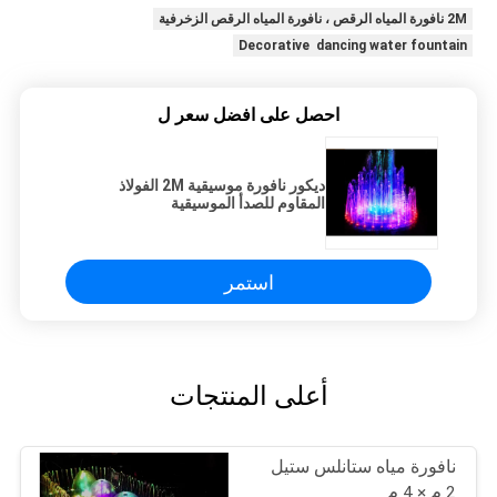
2M نافورة المياه الرقص ، نافورة المياه الرقص الزخرفية
Decorative dancing water fountain
احصل على افضل سعر ل
ديكور نافورة موسيقية 2M الفولاذ
المقاوم للصدأ الموسيقية
استمر
أعلى المنتجات
نافورة مياه ستانلس ستيل
2 م × 4 م