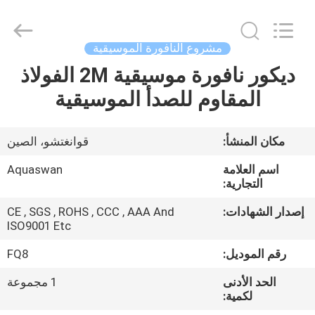
2026
aquaswan
water
co,.ltd.
All
مشروع النافورة الموسيقية
Rights
Reserved.
ديكور نافورة موسيقية 2M الفولاذ
الصفحة
المقاوم للصدأ الموسيقية
الرئيسية
منتجات
مكان المنشأ:
قوانغتشو، الصين
اسم العلامة
Aquaswan
معلومات
التجارية:
عنا
إصدار الشهادات:
CE , SGS , ROHS , CCC , AAA And
ISO9001 Etc
جولة
رقم الموديل:
FQ8
في
الحد الأدنى
1 مجموعة
لكمية:
المعمل