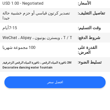
الأسعار:
USD 1.00 - Negotiated
مراقبة
تفاصيل التغليف:
تصدير كرتون قياسي أو حزم خشبية حالة
جيدا
الجودة
وقت التسليم:
7-15أيام
اتصل
شروط الدفع:
T / T ، ويسترن يونيون ، WeChat ، Alipay
بنا
القدرة على
100 مجموعة شهريا
العرض:
اطلب
تسليط الضوء:
,
2M نافورة المياه الرقص ، نافورة المياه الرقص الزخرفية
اقتباس
Decorative dancing water fountain
افضل سعر
NEWS
خريطة
الموقع