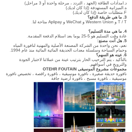
د.امدادات الطاقة (الجهد ، التردد ، مرحلة واحدة أو 3 مراحل)
ه.الميزانية المستهدفة (إذا كان لديك)
F.متطلبات خاصة (إذا كان لديك)
3. ما هي طريقة الدفع؟
T / T و Western Union و WeChat و Aplipay متاحة لنا.
4. ما هي مدة التسليم؟
عادة وقت التسليم هو 5-25 يوما بعد استلام الدفعة المقدمة.
5. هل أنت مصنع:
نعم،
نحن واحدة من الشركة المصنعة الأصلية والمهنية لنافورة المياه
وحمام السباحة وسلسلة معدات الحديقة المائية المائية منذ عام 1994.
6. عينه هو السهم؟
بالتأكيد ، يتم الترحيب الحار بترتيب عينة من عملائنا لاختبار الجودة
والترويج في أسواقهم.
مجموعات مشروع الموسيقى OTEHR FOUTAIN
نافورة حديقة صغيرة ، نافورة موسيقية ، نافورة راقصة ، تخصيص نافورة
موسيقية ، نافورة مسبح ، نافورة أرضية جافة