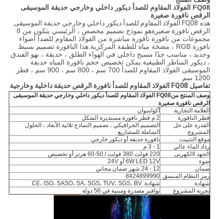
FQ08 الفولاذ المقاوم للصدأ ديكور داخلي وخارجي حديقة الموسيقى
الرقص نافورة صغيرة
هذه
FQ08 الفولاذ المقاوم للصدأ ديكور داخلي وخارجي حديقة الموسيقى
الرقص نافورة صغيرة
هو نموذج تصميم مخصص ، الرئيسي يتكون من 8
مجموعات من نافورة نافورة مباشرة من الفولاذ المقاوم للصدأ أضواء
نافورة RGB ، مضخة مياه للطبقة المركزية.هذا النافورة تصميم بسيط
وجديد ، مناسب جدًا مسبح داخلي في الهواء الطلق ، حديقة ، بهو الفندق
، ديكور المناظر الطبيعية.يمكن تخصيص حجم نافورة المياه حديقة
الموسيقى الفولاذ المقاوم للصدأ 700 سم ، 800 سم ، 900 سم ، قطر
1200 سم.
تفاصيل
FQ08 الفولاذ المقاوم للصدأ نافورة الرقص حديقة داخلية وخارجية
وصف المنتج من
FQ08 الفولاذ المقاوم للصدأ ديكور داخلي وخارجي حديقة الموسيقى
الرقص نافورة صغيرة
العلامة التجارية
أكواسوان
قطر النافورة
2 م قطر نافورة مستديرة الشكل
القدرة على حل
التصميم الجرافيكي ، تصميم النماذج ثلاثية الأبعاد ، الحلول
المشروع
الشاملة للمشاريع
موقع التثبيت
نافورة حديقة أو ديكور خارجي
رذاذ الماء عالي
1 - 3 م
الجهد االكهربى
220 فولت 380 فولت / 50-60 هرتز أو تخصيص
ضوء
6W LED 12V أو 24V
ضمان
12 - 24 شهر ضمان مجاني
رمز النظام المنسق
8424899990
شهادة
شهادة: CE، ISO، SASO، SA، SGS، TUV، SGS، BV
تجربة المشروع
نوافير مصدرة ومبنية في 56 دولة