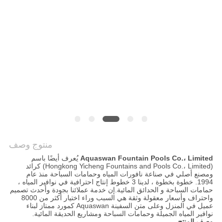
PRIVACY
POLICY
منتوج وصف
Aquaswan Fountain Pools Co.، Limited
يُعرف أيضًا باسم
(Hongkong Yicheng Fountains and Pools Co.، Limited) كرائد
ومصنع أصلي في صناعة نافورات المياه وحمامات السباحة منذ عام
1994. خطوة بخطوة ، لدينا 3 خطوط إنتاج احترافية في نوافير المياه ،
حمامات السباحة و الحدائق المائية.إن خدمة عملائنا بجودة وأحدث تصميم
واحتراف وأسعار معقولة وثقة هي السبب وراء اختيار أكثر من 8000
عميل في المنزل وعلى متن السفينة Aquaswan كمورد ممتاز لبناء
نوافير المياه الجميلة وحمامات السباحة ومشاريع الحديقة المائية.
وصف المنتج