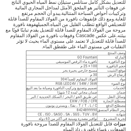
للتعديل
بشكل كامل
ستانلس ستيل
إن نمط المياه الحيوي الناتج
عن فوهات التأثير هو الملحق الأمثل لمداخل المجاري المائية
وتركيبات أحواض السباحة المتتالية.يبدو أن الحجم مرتفع
للغاية.ومع ذلك فإن
فوهات نافورة من الفولاذ المقاوم للصدأ قابلة
للتعديل
في الواقع تتطلب القليل من المياه.الجميله
فوهة نافورة
مروحة من الفولاذ المقاوم للصدأ قابلة للتعديل
يقدم تباينًا قويًا مع
بيئته.على عكس Cascade و
فوهات نافورة من الفولاذ المقاوم
للصدأ قابلة للتعديل
لا تعتمد على مستوى الماء بحيث لا تؤثر
التقلبات في مستوى الماء على طقطق الماء.
وصف المنتج
الماركة
GO Fountain
نوع النافورة
نافورة ماء الرقص الموسيقى
حجم النافورة
100 × 25 م
موقع التثبيت
مسبح خارجي بحيرة بحر
ارتفاع الرش
30 م
مواد
الفولاذ المقاوم للصدأ 304
نوع الضوء
RGB LED24V / 54W / 36W
الخدمات
تصميم وتصنيع وتركيب النافورة وصيانة ما بعد البيع
ضمان
ضمان مجاني لمدة 12 شهرًا
وسائل النقل
عن طريق الجو / البحر / السكك الحديدية / البر
مصطلح التجارة
EXW / FOB / CFR
مصطلح الدفع
T / T ، L / C ، نقدًا ، ويسترن يونيون
رمز النظام المنسق
8424899990
شهادة
CE ، ISO ، SASO ، SA ، SGS ، TUV ، BV
تجربة المشروع
نوافير مصدرة ومبنية في أكثر من 63 دولة
ميزات
قابل للتعديل الفولاذ المقاوم للصدأ مروحة نافورة
الفوهات رؤساء نافورة رذاذ المياه