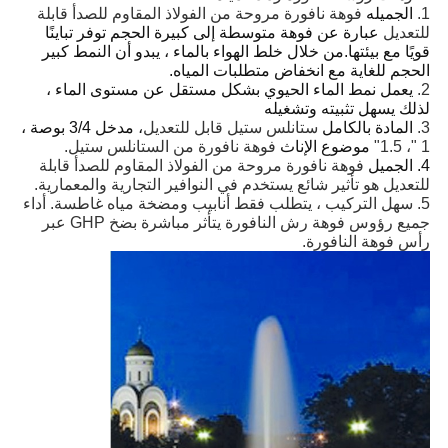
1.
الجميله
فوهة نافورة مروحة من الفولاذ المقاوم للصدأ قابلة
للتعديل
عبارة عن فوهة متوسطة إلى كبيرة الحجم توفر تباينًا
قويًا مع بيئتها.من خلال خلط الهواء بالماء ، يبدو أن النمط كبير
الحجم للغاية مع انخفاض متطلبات المياه.
2.
يعمل نمط الماء الحيوي بشكل مستقل عن مستوى الماء ،
لذلك يسهل تثبيته وتشغيله
3.
المادة بالكامل
ستانلس ستيل قابل للتعديل
، مدخل 3/4 بوصة ،
1 "، 1.5"
موضوع الإناث
فوهة نافورة من الستانلس ستيل.
4. الجميل
فوهة نافورة مروحة من الفولاذ المقاوم للصدأ قابلة
للتعديل
هو تأثير شائع يستخدم في النوافير التجارية والمعمارية.
5. سهل التركيب ، يتطلب فقط أنابيب ومضخة مياه غاطسة. أداء
جميع رؤوس فوهة رش النافورة يتأثر مباشرة بضخ GHP عبر
رأس فوهة النافورة.