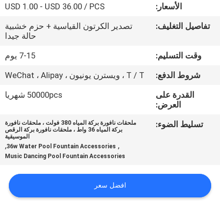
الأسعار:
USD 1.00 - USD 36.00 / PCS
مراقبة
تفاصيل التغليف:
تصدير الكرتون القياسية + حزم خشبية
حالة جيدا
الجودة
وقت التسليم:
7-15 يوم
اتصل
شروط الدفع:
T / T ، ويسترن يونيون ، WeChat ، Alipay
بنا
القدرة على
50000pcs شهريا
العرض:
اطلب
تسليط الضوء:
ملحقات نافورة بركة المياه 380 فولت ، ملحقات نافورة
بركة المياه 36 واط ، ملحقات نافورة بركة الرقص
اقتباس
الموسيقية
,
,
36w Water Pool Fountain Accessories
Music Dancing Pool Fountain Accessories
NEWS
افضل سعر
خريطة
الموقع