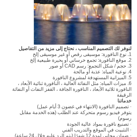
لنوفر لك التصميم المناسب ، نحتاج إلى مزيد من التفاصيل
1. نوع النافورة: موسيقى رقص أو غير موسيقى إلخ
2. موقع النافورة: تجمع خرساني أو بحيرة طبيعية إلخ
3. حجم / شكل التجمع: رسم CAD أو صور
4. نوعية المياه: عذبة أو مالحة
5. الميزانية المستهدفة لمشروع النافورة
6. ميزات المياه: مثل النفاثة العالية ، النافورة ثنائية الأبعاد ،
النافورة ثلاثية الأبعاد ، النافورة الجافة ، القفز النفاث أو النفاثة
الرقيقة
خدماتنا
· تصميم النافورة (الانتهاء في غضون 3 أيام عمل)
يتوفر فيديو رسوم متحركة عند الطلب (هذه الخدمة مقابل
رسوم)
· تصنيع نافورة بمواد عالية الجودة
· التثبيت في الموقع والتدريب الفني
· ضمان مجاني لمدة 12 شهرًا (يتم الرد عليه خلال 24 ساعة)