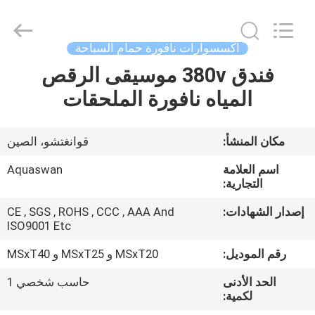
2026
aquaswan
water
co,.ltd.
All
اكسسوارات نافورة حمام السباحة
Rights
Reserved.
فندق 380v موسيقى الرقص
الصفحة
المياه نافورة الملحقات
الرئيسية
منتجات
مكان المنشأ:
قوانغتشو، الصين
اسم العلامة
Aquaswan
معلومات
التجارية:
عنا
إصدار الشهادات:
CE , SGS , ROHS , CCC , AAA And
ISO9001 Etc
جولة
رقم الموديل:
MSxT20 و MSxT25 و MSxT40
في
الحد الأدنى
حاسب شخصي 1
لكمية:
المعمل