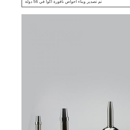
تم تصدير وبناء أحواض نافورة أكوا في 56 دولة