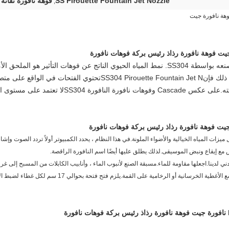
SS Pirouette Fountain Jet Nozzle
فوهة نافورة نفاثة 1.5 بوصة
,
تم صنعه بواسطة SS304. نمط المياه الحيوي الناتج عن فوهات التأثير هو
 ذلك فإن
SS304 Pirouette Fountain Jet N
تحتوي الفتحات في الواقع على متط
.على عكس Cascade و
فوهات نافورة النافورة SS304
لا تعتمد على مستوى ال
ص مع إيقاع ونبض الموسيقى.لذلك يطلق عليها أيضًا اسم النافورة الراقصة.
بما في ذلك الأنابيب والفوهات والصمامات والمضخات.توضع الأغ