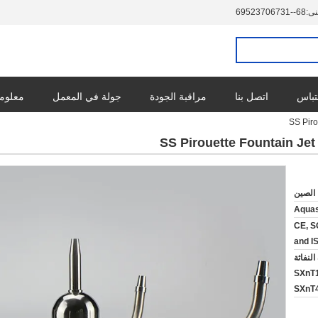
نى:
86--13760732596
تباس
اتصل بنا
مراقبة الجودة
جولة في المعمل
معلوما
 الصين
Aqua
CE, S
and I
لنفاثة
SXnT1
SXnT