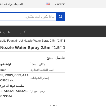
المبيعات والدعم الف
Arabic
أخبار
طلب اق
1 "1.5" SS Pirouette Fountain Jet Nozzle Water Spray 2.5m
1 "1.5" SS Pirouette Fountain Jet Nozzle Water Spray 2.5m
تفاصيل المنتج:
مكان المنشأ:
قوانغتشو،
اسم العلامة التجارية:
swan
GS, ROHS, CCC, AAA
إصدار الشهادات:
SO9001 etc
سلسلة فوهة النافورة ا
رقم الموديل:
5، SXnT20، SXnT25،
40 SS304