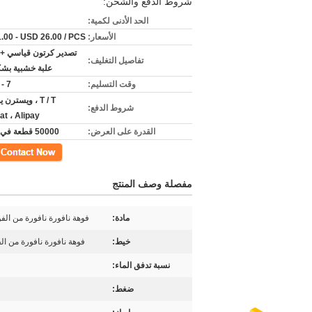
شروط الدفع والشحن:
الحد الأدنى لكمية:
الأسعار:
.00 - USD 26.00 / PCS
تصدير كرتون قياسي + 
تفاصيل التغليف:
علبة خشبية بشك
وقت التسليم:
7 - 15 يوم
T / T ، ويسترن 
شروط الدفع:
t ، Alipay
القدرة على العرض:
50000 قطعة في الشهر
اتصل
مفصلة وصف المنتج
مادة:
فوهة نافورة نافورة من الفو
خيط:
فوهة نافورة نافورة من الفول
نسبة تدفق الماء:
ضغط: