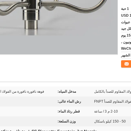
1 حبة
USD 1
عبوات
ل جيد
يونيون ،
WeCha
لاذ المقاوم للصدأ بالكامل
مدخل المياه:
فوهة نافورة نافورة من الفولاذ المقاوم للصدأ 1/2 بوصة ، 3/4
اذ المقاوم للصدأ FNPT
رش الماء عالى:
2-10 م 3 / ساعة
قطر رذاذ الماء:
50 - 150 كيلو باسكال
وزن السلعة: