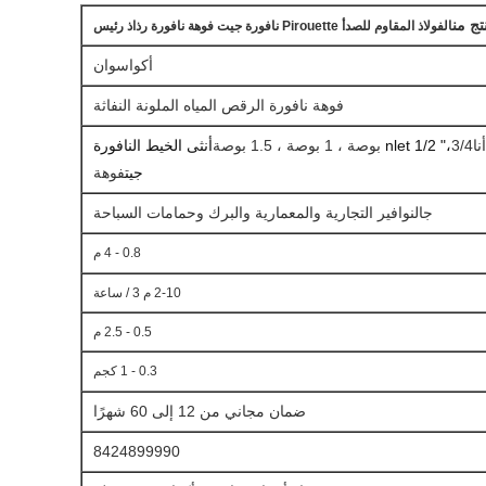
ج من
الفولاذ المقاوم للصدأ Pirouette نافورة جيت فوهة نافورة رذاذ رئيس
أكواسوان
فوهة نافورة الرقص المياه الملونة النفاثة
أنا
3/4 بوصة ، 1 بوصة ، 1.5 بوصة
nlet 1/2 "،
أنثى الخيط النافورة
جيت
فوهة
ج
النوافير التجارية والمعمارية والبرك وحمامات السباحة
0.8 - 4 م
2-10 م 3 / ساعة
0.5 - 2.5 م
0.3 - 1 كجم
ضمان مجاني من 12 إلى 60 شهرًا
8424899990