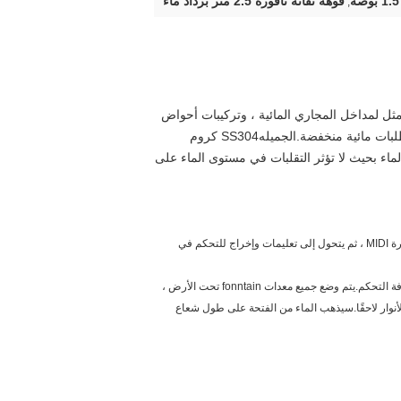
فوهة نفاثة نافورة 2.5 متر برذاذ ماء
,
 الملحق الأمثل لمداخل المجاري المائية ، وتركيبات أحواض
لبات مائية منخفضة.الجميله
SS304 كروم
ماء بحيث لا تؤثر التقلبات في مستوى الماء على
يمكن للنافورة أن تعبر تمامًا عن الروح الموسيقية من خلال ميزات المياه الخيالية والأضواء الملونة.في هذا النظام ، يحدد الكمبيوتر أولاً تردد الصوت وإشارة MIDI ، ثم يتحول إلى تعليمات وإخراج للتحكم في
يجب حفر المسابح تحت الأرض وفقًا لرسومات العمل المدني لدينا.اجعلها مقاومة للماء.مسبقة الصنع لأنبوب الماء ، وأنابيب الكابلات من المسبح إلى غرفة التحكم.يتم وضع جميع معدات fonntain تحت الأرض ،
طية الخرسانية أو الرخامية على القمة.يلزم فتح فتحة بحوالي 17 سم لكل غطاء لضبط الأنوار لاحقًا.سيذهب الماء من الفتحة على طول شعاع