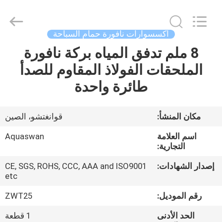
2026
aquaswan
water
co,.ltd.
All
اكسسوارات نافورة حمام السباحة
Rights
Reserved.
8 ملم تدفق المياه بركة نافورة
الصفحة
الملحقات الفولاذ المقاوم للصدأ
الرئيسية
طائرة واحدة
منتجات
مكان المنشأ:
قوانغتشو، الصين
معلومات
اسم العلامة
Aquaswan
عنا
التجارية:
إصدار الشهادات:
CE, SGS, ROHS, CCC, AAA and ISO9001
etc
جولة
في
رقم الموديل:
ZWT25
المعمل
الحد الأدنى
1 قطعة