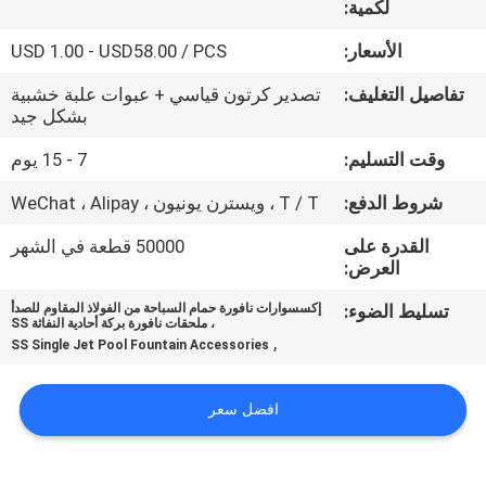
لكمية:
مراقبة
الأسعار:
USD 1.00 - USD58.00 / PCS
الجودة
تفاصيل التغليف:
تصدير كرتون قياسي + عبوات علبة خشبية
بشكل جيد
اتصل
وقت التسليم:
7 - 15 يوم
بنا
شروط الدفع:
T / T ، ويسترن يونيون ، WeChat ، Alipay
القدرة على
50000 قطعة في الشهر
اطلب
العرض:
اقتباس
تسليط الضوء:
إكسسوارات نافورة حمام السباحة من الفولاذ المقاوم للصدأ
، ملحقات نافورة بركة أحادية النفاثة SS
,
SS Single Jet Pool Fountain Accessories
NEWS
افضل سعر
خريطة
الموقع