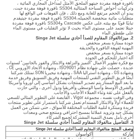
نافورة فوهة مفردة جيت
هو الملحق الأمثل لمداخل المجاري المائية ،
وتركيبات أحواض السباحة المتتالية.
SS304 نافورة فوهة مفردة جيت
،
يبدو أن الحجم مرتفع للغاية.ومع ذلك ، فإن الفوهات في الواقع لها
متطلبات مائية منخفضة.الجميله،
SS304 نافورة فوهة مفردة جيت
يقدم
تباينًا قويًا مع بيئته.على عكس Cascade و
SS304 نافورة فوهة مفردة
جيت
لا تعتمد على مستوى الماء بحيث لا تؤثر التقلبات في مستوى الماء
على طقطق الماء
2. ميزات
الفولاذ المقاوم للصدأ أحادي سلسلة Singe Jet
جودة ممتازة بسعر منخفض
المهنية لفوهة النافورة والحديقة
جودة ممتازة بسعر منخفض
آلة اختبار للتحكم في الجودة
مع فكرة تطوير الأعمال "التميز والنزاهة والابتكار والفوز بالجانبين" لسنوات
عديدة ، حصلت على شهادة نظام ISO9001 ، وشهادة الاتحاد الأوروبي CE ،
وشهادة GS ، وشهادة أستراليا SAA ، وشهادة نيجيريا SON.تمتلك شركتنا
أيضًا فريق التطوير التقني للمنتجات المهنية وفريق التسويق وفريق خدمة
ما بعد البيع الممتاز.يتم تصدير المنتجات بشكل أساسي إلى أوروبا وأمريكا
والشرق الأوسط وآسيا الوسطى وأفريقيا ودول أخرى ، والتي حازت
بالفعل على ثقة وثناء العملاء الأجانب والأجانب.
وفي الوقت نفسه ، مجموعة Vigor ، القابضة على التطوير المثالي للسعي
للعملاء أولاً والابتكار المستدام.تعمل شركتنا باستمرار على تطوير منتجات
فريدة ومبتكرة لتلبية الطلبات المختلفة للأسواق ، حتى نتمكن من العمل
بشكل جيد وتزويد عملائنا بمسبح احترافي ومنتجع صحي ومعدات
أخرى.نأمل بصدق التنمية المشتركة لجميع الشركاء.
3. التفاصيل من
الفولاذ المقاوم للصدأ أحادي سلسلة Singe Jet
وصف المنتج من
الفولاذ المقاوم للصدأ أحادي سلسلة Singe Jet
ماركة
أكواسوان