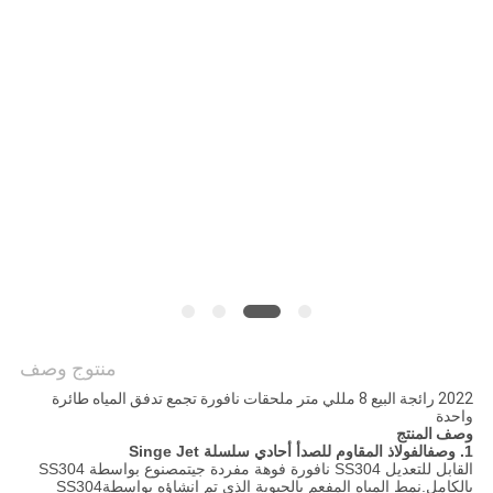
PRIVACY
POLICY
منتوج وصف
2022 رائجة البيع 8 مللي متر ملحقات نافورة تجمع تدفق المياه طائرة
واحدة
وصف المنتج
1. وصف
الفولاذ المقاوم للصدأ أحادي سلسلة Singe Jet
ال
قابل للتعديل SS304 نافورة فوهة مفردة جيت
مصنوع بواسطة SS304
بالكامل.نمط المياه المفعم بالحيوية الذي تم إنشاؤه بواسطة
SS304