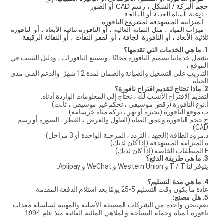
حجم البركة / الشكل ، رسم CAD أو الصور
· نوعية المياه العذبة أو المالحة
· الميزانية المستهدفة لمشروع النافورة
· ميزات المياه ، مثل النفاثة العالية ، أو النافورة ثنائية الأبعاد ، أو النافورة
ثلاثية الأبعاد ، أو النافورة الجافة ، أو القفز النفاث ، أو النفاثة الرقيقة
1. ما هي الخدمات التي تقدمها؟
تشمل خدماتنا تصميم النافورة مجانًا ، وتصنيع النافورات ، ودليل التثبيت في
الموقع ،
التدريب على التشغيل والصيانة والضمان لمدة 12 شهرًا والدعم الفني مدى
الحياة.
2. ماذا تحتاج لتقديم اقتراح نافورة؟
لتقديم الاقتراح الأنسب لك ، نحتاج إلى المعلومات الواردة أدناه.
أ.نوع النافورة (رقص موسيقي ، تحكم غير موسيقي ، ثابت)
ب.موقع النافورة (بحيرة أو نهر ، بركة مياه خرسانية)
ج.حجم النافورة وعمق المياه (الطول والعرض ، القطر ، الصورة أو رسم
CAD)
د.مزود الطاقة (الجهد ، التردد ، المرحلة الواحدة أو 3 مراحل)
ه.الميزانية المستهدفة (إذا كان لديك)
F.المتطلبات الخاصة (إذا كان لديك)
3. ما هي طريقة الدفع؟
يتوفر لنا T / T و Western Union و WeChat و Aplipay.
4. ما هي مدة التسليم؟
عادة ما يكون وقت التسليم 5-25 يومًا بعد استلام الدفعة المقدمة.
5. هل مصنع:
نعم،
نحن واحدة من الشركات المصنعة الأصلية والمهنية لسلسلة معدات
نافورة المياه وحمام السباحة والملاهي المائية المائية منذ عام 1994.