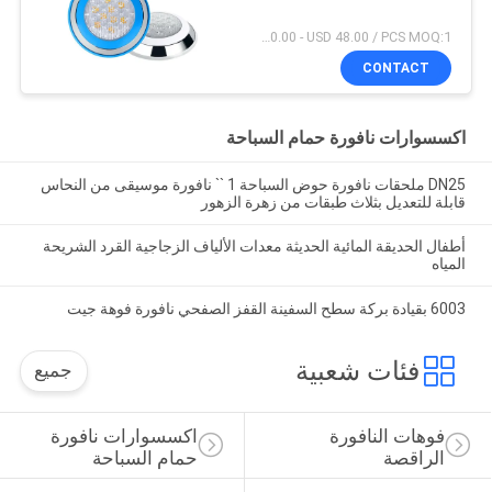
USD 20.00 - USD 48.00 / PCS MOQ:1 قطعة
CONTACT
اكسسوارات نافورة حمام السباحة
DN25 ملحقات نافورة حوض السباحة 1 `` نافورة موسيقى من النحاس
قابلة للتعديل بثلاث طبقات من زهرة الزهور
أطفال الحديقة المائية الحديثة معدات الألياف الزجاجية القرد الشريحة
المياه
6003 بقيادة بركة سطح السفينة القفز الصفحي نافورة فوهة جيت
فئات شعبية
جميع
فوهات النافورة 
اكسسوارات نافورة 
الراقصة
حمام السباحة