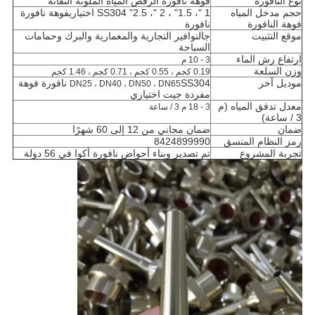
نوع النافورة
فوهة نافورة الرقص المياه الملونة النفاثة
حجم مدخل المياه
1 "، 1.5" ، 2 "، 2.5"
SS304 اختياري
فوهة نافورة
فوهة النافورة
نافورة
موقع التثبيت
ج
النوافير التجارية والمعمارية والبرك وحمامات
السباحة
ارتفاع رش الماء
3 - 10 م
وزن السلعة
0.19 كجم ، 0.55 كجم ، 0.71 كجم ، 1.46 كجم
موديل آخر
SS304 نافورة فوهة
DN25 ، DN40 ، DN50 ، DN65
مفردة جيت اختياري
معدل تدفق المياه (م
3 - 18 م 3 / ساعة
3 / ساعة)
ضمان
ضمان مجاني من 12 إلى 60 شهرًا
رمز النظام المنسق
8424899990
تجربة المشروع
تم تصدير وبناء أحواض نافورة أكوا في 56 دولة