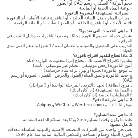
حجم البركة / الشكل ، رسم CAD أو الصور
· نوعية المياه العذبة أو المالحة
· الميزانية المستهدفة لمشروع النافورة
· ميزات المياه ، مثل النفاثة العالية ، أو النافورة ثنائية الأبعاد ، أو النافورة
ثلاثية الأبعاد ، أو النافورة الجافة ، أو القفز النفاث ، أو النفاثة الرقيقة
1. ما هي الخدمات التي تقدمها؟
تشمل خدماتنا تصميم النافورة مجانًا ، وتصنيع النافورات ، ودليل التثبيت في
الموقع ،
التدريب على التشغيل والصيانة والضمان لمدة 12 شهرًا والدعم الفني مدى
الحياة.
2. ماذا تحتاج لتقديم اقتراح نافورة؟
لتقديم الاقتراح الأنسب لك ، نحتاج إلى المعلومات الواردة أدناه.
أ.نوع النافورة (رقص موسيقي ، تحكم غير موسيقي ، ثابت)
ب.موقع النافورة (بحيرة أو نهر ، بركة مياه خرسانية)
ج.حجم النافورة وعمق المياه (الطول والعرض ، القطر ، الصورة أو رسم
CAD)
د.مزود الطاقة (الجهد ، التردد ، المرحلة الواحدة أو 3 مراحل)
ه.الميزانية المستهدفة (إذا كان لديك)
F.المتطلبات الخاصة (إذا كان لديك)
3. ما هي طريقة الدفع؟
يتوفر لنا T / T و Western Union و WeChat و Aplipay.
4. ما هي مدة التسليم؟
عادة ما يكون وقت التسليم 5-25 يومًا بعد استلام الدفعة المقدمة.
5. هل مصنع:
نعم،
نحن واحدة من الشركات المصنعة الأصلية والمهنية لسلسلة معدات
نافورة المياه وحمام السباحة والملاهي المائية المائية منذ عام 1994.