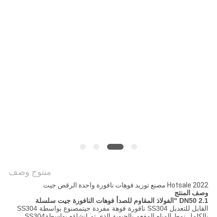
PRIVACY
POLICY
منتوج وصف
2022 Hotsale مصنع توريد فوهات نافورة واحدة الرقص جيت
وصف المنتج
1.
DN50 2 "الفولاذ المقاوم للصدأ فوهات النافورة جيت سلسلة
ال
قابل للتعديل SS304 نافورة فوهة مفردة جيت
مصنوع بواسطة SS304
بالكامل.نمط المياه المفعم بالحيوية الذي تم إنشاؤه بواسطة
SS304