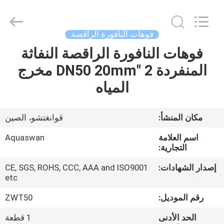
2026
aquaswan
water
co,.ltd.
All
فوهات النافورة الراقصة
Rights
Reserved.
فوهات النافورة الراقصة النفاثة
الصفحة
المنفردة 2 "DN50 20mm مخرج
الرئيسية
المياه
منتجات
مكان المنشأ:
قوانغتشو، الصين
معلومات
اسم العلامة
Aquaswan
عنا
التجارية:
إصدار الشهادات:
CE, SGS, ROHS, CCC, AAA and ISO9001
etc
جولة
في
رقم الموديل:
ZWT50
المعمل
الحد الأدنى
1 قطعة