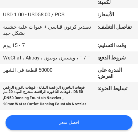
لكمية:
مراقبة
الأسعار:
USD 1.00 - USD58.00 / PCS
الجودة
تفاصيل التغليف:
تصدير كرتون قياسي + عبوات علبة خشبية
بشكل جيد
اتصل
وقت التسليم:
7 - 15 يوم
بنا
شروط الدفع:
T / T ، ويسترن يونيون ، WeChat ، Alipay
القدرة على
50000 قطعة في الشهر
اطلب
العرض:
اقتباس
تسليط الضوء:
فوهات النافورة الراقصة النفاثة ، فوهات نافورة الرقص
DN50 ، فوهات النافورة الراقصة بمخرج المياه 20 مم
,
,
DN50 Dancing Fountain Nozzles
NEWS
20mm Water Outlet Dancing Fountain Nozzles
افضل سعر
خريطة
الموقع