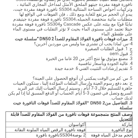
نافورة فوهة مفردة جيت
هو الملحق الأمثل لمداخل المجاري المائية ،
وتركيبات أحواض السباحة المتتالية.
SS304 نافورة فوهة مفردة جيت
،
يبدو أن الحجم مرتفع للغاية.ومع ذلك ، فإن الفوهات في الواقع لها
متطلبات مائية منخفضة.الجميله،
SS304 نافورة فوهة مفردة جيت
يقدم
تباينًا قويًا مع بيئته.على عكس Cascade و
SS304 نافورة فوهة مفردة
جيت
لا تعتمد على مستوى الماء بحيث لا تؤثر التقلبات في مستوى الماء
على طقطق الماء
2. ميزات فوهات نافورة الفولاذ المقاوم للصدأ DN50 2 "سلسلة جيت
4-س: لماذا يجب أن تشتري منا وليس من موردين آخرين؟
ج: 1. قبول الطلبات الصغيرة
2. قبول oem
3. مصنع موثوق بها تنتج أكثر من 20 عاما من الخبرة
4. عالية الجودة وبأسعار تنافسية
5. تقديم إرشادات التثبيت الفني 6. خدمة جيدة
5. س: كم من الوقت يمكنني أن أتوقع الحصول على العينة؟
ج: بعد دفع رسوم العينة وإرسال الملفات المؤكدة إلينا ، ستكون العينات
جاهزة للتسليم خلال 3-7 أيام ، وسيتم إرسال العينات إليك عبر البريد
السريع وتصل في غضون 3-5 أيام. الحساب أو الدفع المسبق لنا إذا لم يكن
لديك حساب.
3. التفاصيل من
DN50 2 "الفولاذ المقاوم للصدأ فوهات النافورة جيت
سلسلة
وصف المنتج من
مجموعة فوهات نافورة من الفولاذ المقاوم للصدأ قابلة
للتعديل
ماركة
أكواسوان
نوع النافورة
فوهة نافورة الرقص المياه الملونة النفاثة
حجم مدخل المياه فوهة
2 بوصة
SS304
نافورة نافورة