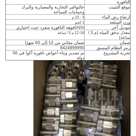
النافورة
موقع التثبيت
ج
النوافير التجارية والمعمارية والبرك
وحمامات السباحة
ارتفاع رش الماء
3 - 10 م
وزن السلعة
1 كجم
موديل آخر
فوهة النافورة منفرد جيت اختياري
DN50
معدل تدفق المياه (م 3 /
12-18 م 3 / ساعة
ساعة)
ضمان
ضمان مجاني من 12 إلى 60 شهرًا
رمز النظام المنسق
8424899990
تجربة المشروع
تم تصدير وبناء أحواض نافورة أكوا في 56
دولة