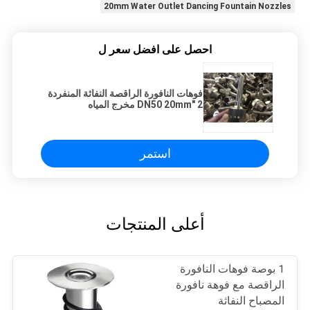
20mm Water Outlet Dancing Fountain Nozzles
احصل على افضل سعر ل
فوهات النافورة الراقصة النفاثة المنفردة
2 "DN50 20mm مخرج المياه
استمر
أعلى المنتجات
1 بوصة فوهات النافورة
الراقصة مع فوهة نافورة
المصباح النفاثة