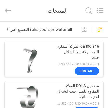
2026
aquaswan
water
المنتجات
co,.ltd.
All
Rights
Reserved.
الصفحة
rohs pool spa waterfall التصنيع عبر الإنترنت
الرئيسية
CE ISO 316 الفولاذ المقاوم
منتجات
للصدأ بركة سبا الشلال
جيت
معلومات
USD 1.00 - USD 260.00 MOQ:1 مجموعة
عنا
CONTACT
مصقول ROHS الفولاذ
جولة
المقاوم للصدأ جيت الشلال
في
لحديقة مائية
المعمل
USD 1.00 - USD 99.00 MOQ:1 مجموعة