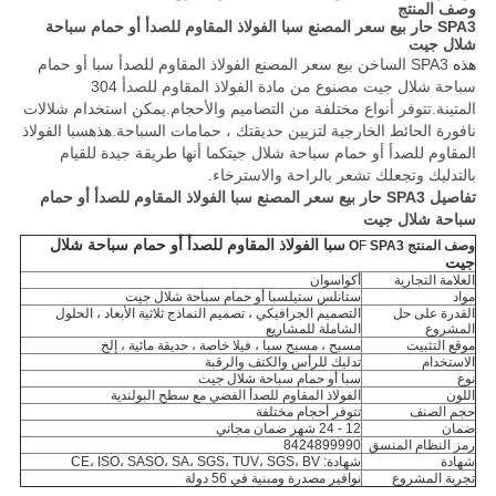
وصف المنتج
SPA3 حار بيع سعر المصنع سبا الفولاذ المقاوم للصدأ أو حمام سباحة
شلال جيت
هذه
SPA3 الساخن بيع سعر المصنع الفولاذ المقاوم للصدأ سبا أو حمام
سباحة شلال جيت مصنوع من مادة الفولاذ المقاوم للصدأ 304
المتينة.تتوفر أنواع مختلفة من التصاميم والأحجام.يمكن استخدام شلالات
نافورة الحائط الخارجية لتزيين حديقتك ، حمامات السباحة.هذه
سبا الفولاذ
المقاوم للصدأ أو حمام سباحة شلال جيت
كما أنها طريقة جيدة للقيام
بالتدليك وتجعلك تشعر بالراحة والاسترخاء.
تفاصيل
SPA3 حار بيع سعر المصنع سبا الفولاذ المقاوم للصدأ أو حمام
سباحة شلال جيت
سبا الفولاذ المقاوم للصدأ أو حمام سباحة شلال
وصف المنتج O
SPA3
F
جيت
العلامة التجارية
أكواسوان
مواد
ستانلس ستيل
سبا أو حمام سباحة شلال جيت
القدرة على حل
التصميم الجرافيكي ، تصميم النماذج ثلاثية الأبعاد ، الحلول
المشروع
الشاملة للمشاريع
موقع التثبيت
مسبح ، مسبح سبا ، فيلا خاصة ، حديقة مائية ، إلخ
الاستخدام
تدليك للرأس والكتف والرقبة
نوع
سبا أو حمام سباحة شلال جيت
اللون
الفولاذ المقاوم للصدأ الفضي مع سطح البولندية
حجم الصنف
تتوفر أحجام مختلفة
ضمان
12 - 24 شهر ضمان مجاني
رمز النظام المنسق
8424899990
شهادة
شهادة: CE، ISO، SASO، SA، SGS، TUV، SGS، BV
تجربة المشروع
نوافير مصدرة ومبنية في 56 دولة