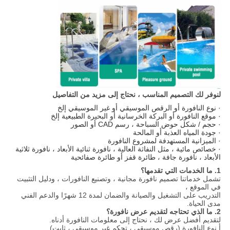
لنوفر لك التصميم المناسب ، نحتاج إلى مزيد من التفاصيل
· نوع النافورة أو الرقص الموسيقي أو غير الموسيقي إلخ
· موقع النافورة أو البركة الخرسانية أو البحيرة الطبيعية إلخ
· حجم / شكل حوض السباحة ، رسم CAD أو الصور
· جودة المياه العذبة أو المالحة
· الميزانية المستهدفة لمشروع النافورة
· خصائص مائية ، مثل النفاثة العالية ، نافورة ثنائية الأبعاد ، نافورة ثلاثية
الأبعاد ، نافورة جافة ، طائرة قفز أو طائرة صفائحية
1. ما الخدمات التي تقدمها؟
تشمل خدماتنا تصميم نافورة مجانية ، وتصنيع النافورات ، ودليل التثبيت
في الموقع ،
التدريب على التشغيل والصيانة والضمان لمدة 12 شهرًا والدعم الفني
مدى الحياة.
2. ما الذي تحتاجه لتقديم عرض نافورة؟
لتقديم أفضل عرض لك ، نحتاج إلى معلومات النافورة أدناه.
أ.نوع النافورة (رقص موسيقي ، تحكم غير موسيقي ، ثابت)