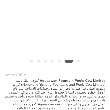
PRIVACY
POLICY
منتوج وصف
Aquaswan Fountain Pools Co.، Limited
يُعرف أيضًا باسم
(Hongkong Yicheng Fountains and Pools Co.، Limited) كرائد
ومصنع أصلي في صناعة نافورات المياه وحمامات السباحة منذ عام
1994. خطوة بخطوة ، لدينا 3 خطوط إنتاج احترافية في نوافير المياه ،
حمامات السباحة و الحدائق المائية.إن خدمة عملائنا بجودة وأحدث تصميم
واحتراف وأسعار معقولة وثقة هي السبب وراء اختيار أكثر من 8000
عميل في المنزل وعلى متن السفينة Aquaswan كمورد ممتاز لبناء
نوافير المياه الجميلة وحمامات السباحة ومشاريع الحديقة المائية.