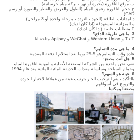
ب.موقع النافورة (بحيرة أو نهر ، بركة مياه خرسانية)
ج.حجم النافورة وعمق المياه (الطول والعرض والقطر والصورة أو رسم
CAD)
د.امدادات الطاقة (الجهد ، التردد ، مرحلة واحدة أو 3 مراحل)
ه.الميزانية المستهدفة (إذا كان لديك)
F.متطلبات خاصة (إذا كان لديك)
3. ما هي طريقة الدفع؟
T / T و Western Union و WeChat و Aplipay متاحة لنا.
4. ما هي مدة التسليم؟
عادة وقت التسليم هو 5-25 يوما بعد استلام الدفعة المقدمة.
5. هل أنت مصنع:
نعم،
نحن واحدة من الشركة المصنعة الأصلية والمهنية لنافورة المياه
وحمام السباحة وسلسلة معدات الحديقة المائية المائية منذ عام 1994.
6. عينه هو السهم؟
بالتأكيد ، يتم الترحيب الحار بترتيب عينة من عملائنا لاختبار الجودة
والترويج في أسواقهم.
مصنعنا ومكتبنا