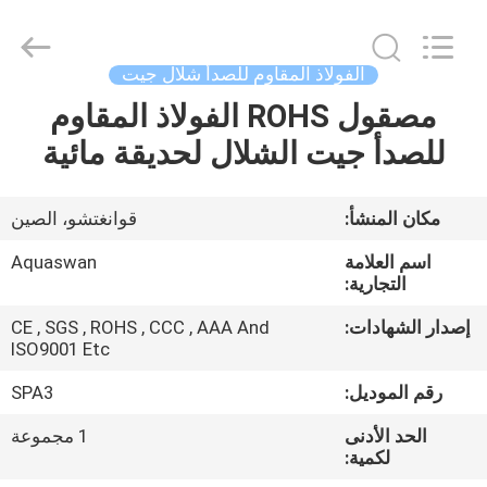
2026
aquaswan
water
co,.ltd.
All
الفولاذ المقاوم للصدأ شلال جيت
Rights
Reserved.
مصقول ROHS الفولاذ المقاوم
الصفحة
للصدأ جيت الشلال لحديقة مائية
الرئيسية
منتجات
مكان المنشأ:
قوانغتشو، الصين
اسم العلامة
Aquaswan
معلومات
التجارية:
عنا
إصدار الشهادات:
CE , SGS , ROHS , CCC , AAA And
ISO9001 Etc
جولة
رقم الموديل:
SPA3
في
الحد الأدنى
1 مجموعة
لكمية:
المعمل