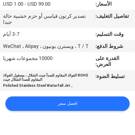
الأسعار:
USD 1.00 - USD 99.00
مراقبة
تفاصيل التغليف:
تصدير كرتون قياسي أو حزم خشبية حالة
جيدا
الجودة
وقت التسليم:
3-7 أيام
اتصل
شروط الدفع:
T / T ، ويسترن يونيون ، WeChat ، Alipay
بنا
القدرة على
10000 مجموعات شهريا
العرض:
اطلب
تسليط الضوء:
ROHS الفولاذ المقاوم للصدأ جيت الشلال ، مصقول الفولاذ
المقاوم للصدأ الشلال جيت
اقتباس
,
Polished Stainless Steel Waterfall Jet
NEWS
افضل سعر
خريطة
الموقع