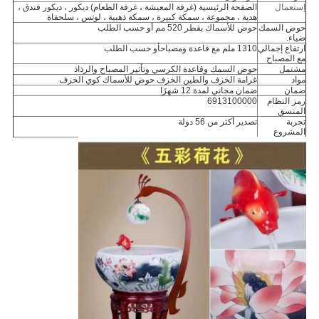
إستعمال
الصفحة الرئيسية (غرفة المعيشة ، غرفة الطعام) ديكور ، ديكور فندق ،
هدية ، مجموعة ، سمكة كبيرة ، سمكة ذهبية ، لوتس ، سلحفاة
حوض السمك
حوض للأسماك بقطر 520 مم أو حسب الطلب
ضياء.
ارتفاع إجمالي
1310 ملم مع قاعدة ومصباح
أو حسب الطلب
مع المصباح
مشتمل
حوض السمك وقاعدة الكرسي وتأثير المصباح والرذاذ
مواد
غرامة الخزف والطين الخزف حوض للأسماك كوي الخزف
ضمان
ضمان مجاني لمدة 12 شهرًا
رمز النظام
6913100000
المنسق
تجربة
تصدير أكثر من 56 دولة
المشروع