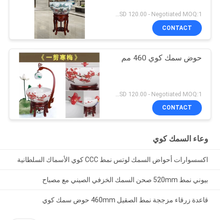
USD 120.00 - Negotiated MOQ:1 قطعة
CONTACT
حوض سمك كوي 460 مم
USD 120.00 - Negotiated MOQ:1 قطعة
CONTACT
وعاء السمك كوي
اكسسوارات أحواض السمك لوتس نمط CCC كوي الأسماك السلطانية
بيوني نمط 520mm صحن السمك الخزفي الصيني مع مصباح
قاعدة زرقاء مزججة نمط الصقيل 460mm حوض سمك كوي