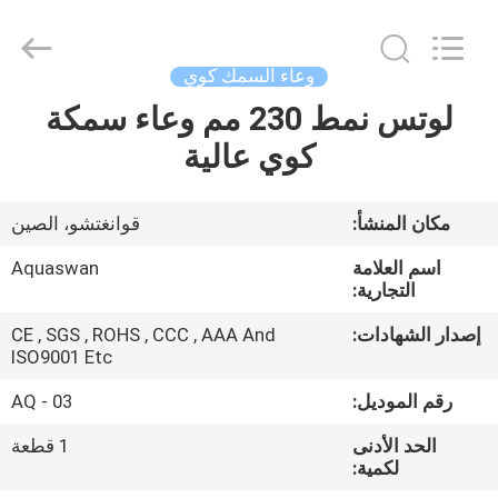
2026
aquaswan
water
co,.ltd.
All
وعاء السمك كوي
Rights
Reserved.
لوتس نمط 230 مم وعاء سمكة
الصفحة
كوي عالية
الرئيسية
منتجات
مكان المنشأ:
قوانغتشو، الصين
اسم العلامة
Aquaswan
معلومات
التجارية:
عنا
إصدار الشهادات:
CE , SGS , ROHS , CCC , AAA And
ISO9001 Etc
جولة
رقم الموديل:
AQ - 03
في
الحد الأدنى
1 قطعة
لكمية:
المعمل