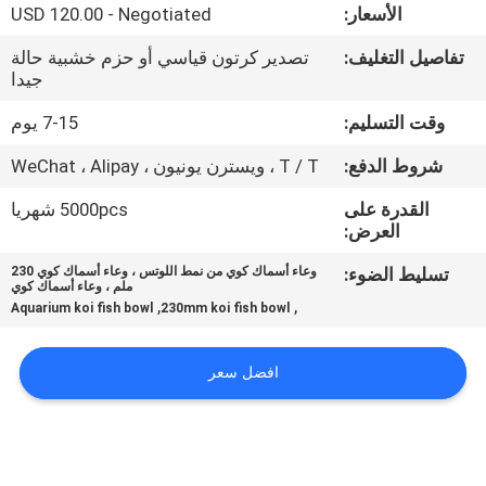
الأسعار:
USD 120.00 - Negotiated
مراقبة
تفاصيل التغليف:
تصدير كرتون قياسي أو حزم خشبية حالة
جيدا
الجودة
وقت التسليم:
7-15 يوم
اتصل
شروط الدفع:
T / T ، ويسترن يونيون ، WeChat ، Alipay
بنا
القدرة على
5000pcs شهريا
العرض:
اطلب
تسليط الضوء:
وعاء أسماك كوي من نمط اللوتس ، وعاء أسماك كوي 230
ملم ، وعاء أسماك كوي
اقتباس
,
,
Aquarium koi fish bowl
230mm koi fish bowl
NEWS
افضل سعر
خريطة
الموقع