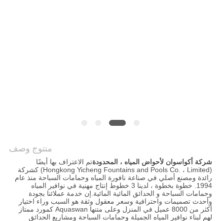
PRIVACY
POLICY
منتوج وصف
شركة أكواسوان لأحواض المياه ، المحدودة
تم الاعتراف بها أيضًا
(Hongkong Yicheng Fountains and Pools Co. ، Limited) كشركة
رائدة ومصنع أصلي في صناعة نافورة المياه وحمامات السباحة منذ عام
1994. خطوة بخطوة ، لدينا 3 خطوط إنتاج مهنية في نوافير المياه
وحمامات السباحة و الحدائق المائية المائية.إن خدمة عملائنا بجودة
وأحدث تصميمات واحترافية وسعر معقول وثقة هو السبب وراء اختيار
أكثر من 8000 عميل في المنزل وعلى متنها Aquaswan كمورد ممتاز
لهم لبناء نوافير المياه الجميلة وحمامات السباحة ومشاريع الحدائق