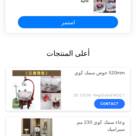
عالية
استمر
أعلى المنتجات
520mm حوض سمك كوي
USD 120.00 - Negotiated MOQ:1 قطعة
CONTACT
وعاء سمك كوي 230 مم
سيراميك