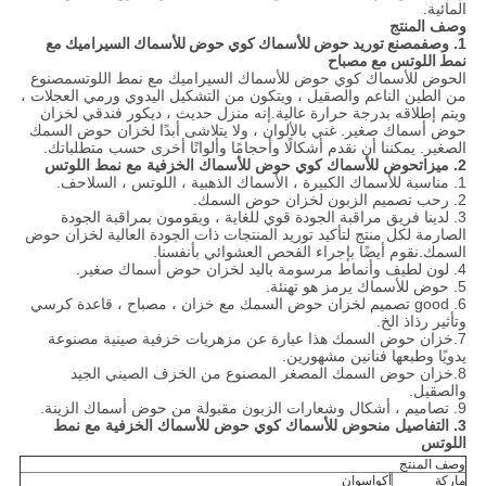
المائية.
وصف المنتج
1. وصف
مصنع توريد حوض للأسماك كوي حوض للأسماك السيراميك مع
نمط اللوتس مع مصباح
ال
حوض للأسماك كوي حوض للأسماك السيراميك مع نمط اللوتس
مصنوع
من الطين الناعم والصقيل ، ويتكون من التشكيل اليدوي ورمي العجلات ،
ويتم إطلاقه بدرجة حرارة عالية.إنه منزل حديث ، ديكور فندقي لخزان
حوض أسماك صغير. غني بالألوان ، ولا يتلاشى أبدًا لخزان حوض السمك
الصغير. يمكننا أن نقدم أشكالًا وأحجامًا وألوانًا أخرى حسب متطلباتك.
2. ميزات
حوض للأسماك كوي حوض للأسماك الخزفية مع نمط اللوتس
1. مناسبة للأسماك الكبيرة ، الأسماك الذهبية ، اللوتس ، السلاحف.
2. رحب تصميم الزبون لخزان حوض السمك.
3. لدينا فريق مراقبة الجودة قوي للغاية ، ويقومون بمراقبة الجودة
الصارمة لكل منتج لتأكيد توريد المنتجات ذات الجودة العالية لخزان حوض
السمك.نقوم أيضًا بإجراء الفحص العشوائي بأنفسنا.
4. لون لطيف وأنماط مرسومة باليد لخزان حوض أسماك صغير.
5. حوض للأسماك يرمز هو تهنئة.
6. good تصميم لخزان حوض السمك مع خزان ، مصباح ، قاعدة كرسي
وتأثير رذاذ الخ.
7.خزان حوض السمك هذا عبارة عن مزهريات خزفية صينية مصنوعة
يدويًا وطبعها فنانين مشهورين.
8.خزان حوض السمك المصغر المصنوع من الخزف الصيني الجيد
والصقيل.
9. تصاميم ، أشكال وشعارات الزبون مقبولة من حوض أسماك الزينة.
3. التفاصيل من
حوض للأسماك كوي حوض للأسماك الخزفية مع نمط
اللوتس
وصف المنتج
ماركة
أكواسوان