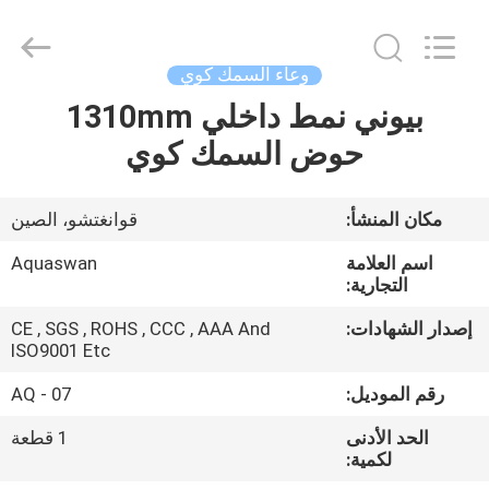
2026
aquaswan
water
co,.ltd.
All
وعاء السمك كوي
Rights
Reserved.
بيوني نمط داخلي 1310mm
الصفحة
حوض السمك كوي
الرئيسية
منتجات
مكان المنشأ:
قوانغتشو، الصين
اسم العلامة
Aquaswan
معلومات
التجارية:
عنا
إصدار الشهادات:
CE , SGS , ROHS , CCC , AAA And
ISO9001 Etc
جولة
رقم الموديل:
AQ - 07
في
الحد الأدنى
1 قطعة
لكمية:
المعمل