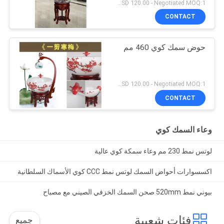
USD 120.00 - Negotiated MOQ:1 قطعة
CONTACT
حوض سمك كوي 460 مم
USD 120.00 - Negotiated MOQ:1 قطعة
CONTACT
وعاء السمك كوي
لوتس نمط 230 مم وعاء سمكة كوي عالية
اكسسوارات أحواض السمك لوتس نمط CCC كوي الأسماك السلطانية
بيوني نمط 520mm صحن السمك الخزفي الصيني مع مصباح
فئات شعبية
جميع