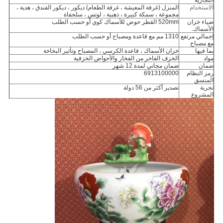
التجارية
الاستخدام
المنزل (غرفة المعيشة ، غرفة الطعام) ديكور ، ديكور الفندق ، هدية ،
مجموعة ، سمكة كبيرة ، ذهبية ، لوتس ، سلحفاة
ضياء خزان
520mm القطر حوض للأسماك كوي أو حسب الطلب
الأسماك.
إجمالي مرتفع
1310 مم مع قاعدة ومصباح
أو حسب الطلب
مع مصباح
بما فيها
خزان الأسماك ، قاعدة الكرسي ، المصباح وتأثير البخاخة
مواد
الخزف الفاخر من الفخار والأحواض الخزفية
ضمان
ضمان مجاني لمدة 12 شهر
رمز النظام
6913100000
المنسق
تجربة
تصدير أكثر من 56 دولة
المشروع