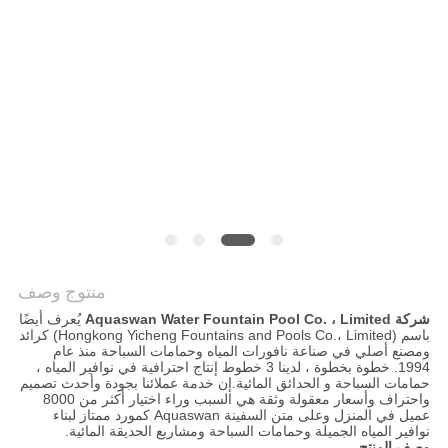
PRIVACY
POLICY
منتوج وصف
شركة Aquaswan Water Fountain Pool Co. ، Limited
يُعرف أيضًا
باسم (Hongkong Yicheng Fountains and Pools Co.، Limited) كرائد
ومصنع أصلي في صناعة نافورات المياه وحمامات السباحة منذ عام
1994. خطوة بخطوة ، لدينا 3 خطوط إنتاج احترافية في نوافير المياه ،
حمامات السباحة و الحدائق المائية.إن خدمة عملائنا بجودة وأحدث تصميم
واحتراف وأسعار معقولة وثقة هي السبب وراء اختيار أكثر من 8000
عميل في المنزل وعلى متن السفينة Aquaswan كمورد ممتاز لبناء
نوافير المياه الجميلة وحمامات السباحة ومشاريع الحديقة المائية.
وصف المنتج