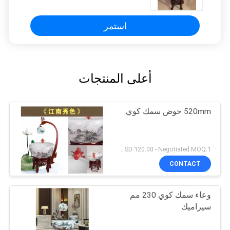
استمر
أعلى المنتجات
520mm حوض سمك كوي
USD 120.00 - Negotiated MOQ:1 قطعة
CONTACT
وعاء سمك كوي 230 مم
سيراميك