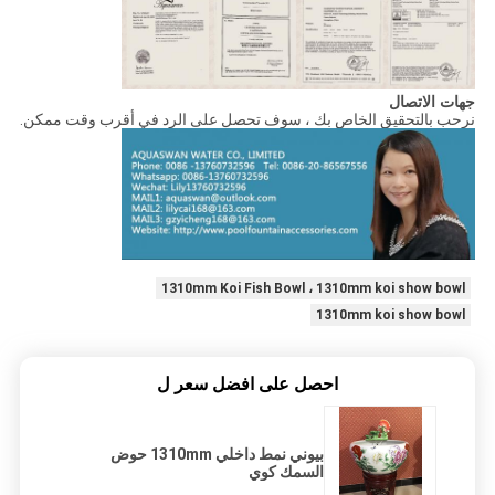
جهات الاتصال
نرحب بالتحقيق الخاص بك ، سوف تحصل على الرد في أقرب وقت ممكن.
1310mm Koi Fish Bowl ، 1310mm koi show bowl
1310mm koi show bowl
احصل على افضل سعر ل
بيوني نمط داخلي 1310mm حوض
السمك كوي