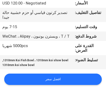
الأسعار:
USD 120.00 - Negotiated
مراقبة
تفاصيل التغليف:
تصدير كرتون قياسي أو حزم خشبية حالة
جيدا
الجودة
وقت التسليم:
7-15 يوم
اتصل
شروط الدفع:
T / T ، ويسترن يونيون ، WeChat ، Alipay
بنا
القدرة على
5000pcs شهريا
العرض:
اطلب
تسليط الضوء:
,
1310mm Koi Fish Bowl ، 1310mm koi show bowl
اقتباس
1310mm koi show bowl
افضل سعر
NEWS
خريطة
الموقع