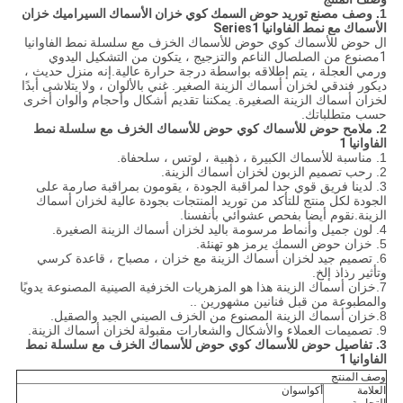
1. وصف
مصنع توريد حوض السمك كوي خزان الأسماك السيراميك خزان
الأسماك مع نمط الفاوانيا Series1
ال
حوض للأسماك كوي حوض للأسماك الخزف مع
سلسلة نمط الفاوانيا
1
مصنوع من الصلصال الناعم والتزجيج ، يتكون من التشكيل اليدوي
ورمي العجلة ، يتم إطلاقه بواسطة درجة حرارة عالية.إنه منزل حديث ،
ديكور فندقي لخزان أسماك الزينة الصغير. غني بالألوان ، ولا يتلاشى أبدًا
لخزان أسماك الزينة الصغيرة. يمكننا تقديم أشكال وأحجام وألوان أخرى
حسب متطلباتك.
2. ملامح
حوض للأسماك كوي حوض للأسماك الخزف مع
سلسلة نمط
الفاوانيا 1
1. مناسبة للأسماك الكبيرة ، ذهبية ، لوتس ، سلحفاة.
2. رحب تصميم الزبون لخزان أسماك الزينة.
3. لدينا فريق قوي جدا لمراقبة الجودة ، يقومون بمراقبة صارمة على
الجودة لكل منتج للتأكد من توريد المنتجات بجودة عالية لخزان أسماك
الزينة.نقوم أيضا بفحص عشوائي بأنفسنا.
4. لون جميل وأنماط مرسومة باليد لخزان أسماك الزينة الصغيرة.
5. خزان حوض السمك يرمز هو تهنئة.
6. تصميم جيد لخزان أسماك الزينة مع خزان ، مصباح ، قاعدة كرسي
وتأثير رذاذ إلخ.
7.خزان أسماك الزينة هذا هو المزهريات الخزفية الصينية المصنوعة يدويًا
والمطبوعة من قبل فنانين مشهورين ..
8.خزان أسماك الزينة المصنوع من الخزف الصيني الجيد والصقيل.
9. تصميمات العملاء والأشكال والشعارات مقبولة لخزان أسماك الزينة.
3. تفاصيل
حوض للأسماك كوي حوض للأسماك الخزف مع
سلسلة نمط
الفاوانيا 1
وصف المنتج
العلامة
أكواسوان