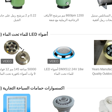
 الستانلس ستيل
860Ipm 1200 مم مرشح الألياف
0.22 م 2 مرشح رمل على جا
الزجاجية الرملية مع شفة
الجبل
أضواء LED للماء تحت الماء
(24)
20 Years Manufa
DMX512 24V 18w أضواء LED
50000 ساعة 145 مم 
Quality Outdo
للماء تحت الماء
9 وات أضواء نافورة تحت الماء
Ip68 9W Led
Lig
اكسسوارات حمامات السباحة التجارية
(43)