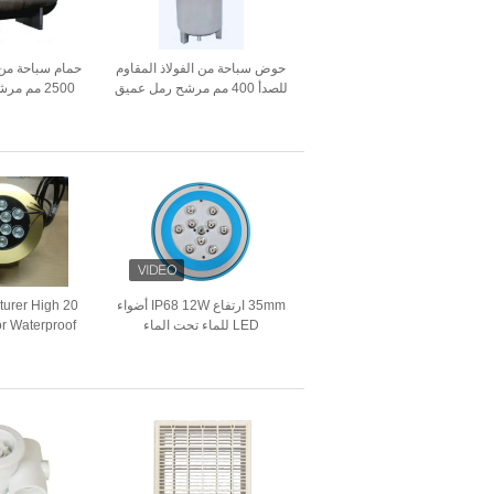
حوض سباحة من الفولاذ المقاوم
حمام سباحة من
للصدأ 400 مم مرشح رمل عميق
2500 مم مرشحات رمل أفقية
35mm ارتفاع IP68 12W أضواء
cturer High
LED للماء تحت الماء
or Waterproof
 Underwater
ht