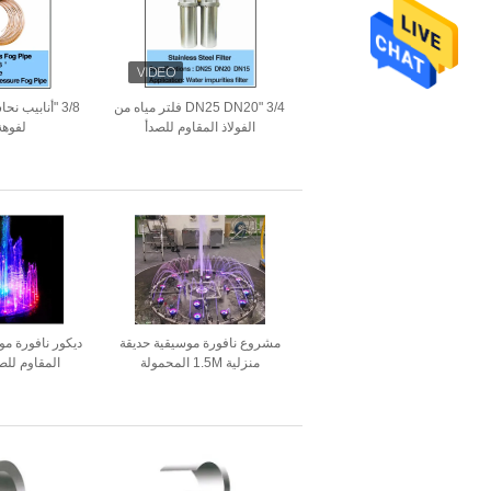
3/4 "DN25 DN20 فلتر مياه من
3/8 "أنابيب ن
الفولاذ المقاوم للصدأ
لفوهة
مشروع نافورة موسيقية حديقة
منزلية 1.5M المحمولة
المقاوم للص