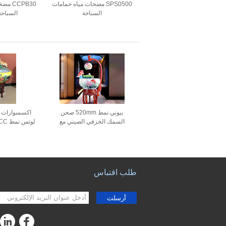
SPS0500 مضخات مياه حمامات
CCPB30
السباحة
السباحة
بيوني نمط 520mm صحن
اكسسوارات 
السمك الخزفي الصيني مع
مصباح
السل
طلب اقتباس
أرسلت