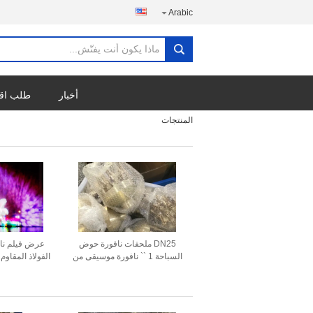
Arabic
أخبار
طلب اق
المنتجات
DN25 ملحقات نافورة حوض
عرض فيلم ناف
السباحة 1 `` نافورة موسيقى من
الفولاذ المقاو
النحاس قابلة للتعديل بثلاث
طبقات من زهرة الزهور