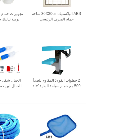
ABS البلاستيك 30X30cm ساحة
حمام الصرف الرئيسي
بوصة تدليك ط
المياه
2 خطوات الفولاذ المقاوم للصدأ
500 مم حمام سباحة البداية كتلة
الحبال لين حما