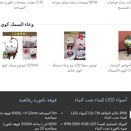
 مضخات مياه حمامات
BP30 مضخات مياه حمام سباحة
0.35 حصان مضخات نافورة حم
 للمسبح
السباحة
وعاء السمك كوي
أحواض السمك
لوتس نمط 230 مم وعاء سمكة
520mm حوض سمك كوي
لوتس نمط CCC كوي الأسماك
كوي عالية
طانية
أضواء LED للماء تحت الماء
فوهة نافورة رقائقية
IP68 عالية الطاقة 12v 7W أضواء LED
5m المسافة 8000L / H 22mm
للماء تحت الماء
صفائحية
الفولاذ المقاوم للصدأ IP68 DMX RGB LED
8000 لتر / ساعة SS304 فوهة نافورة
ضوء نافورة تحت الماء
صفائحية 18 مم