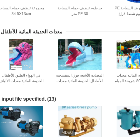
طقم تنظيف حوض السباحة PE
خرطوم تنظيف حمام السباحة
مجموعة تنظيف حمام السباحة
PE 30 متر
34.5X13cm
معدات الحديقة المائية للأطفال
 المائية معدات
المضادة للأشعة فوق البنفسجية
في الهواء الطلق للأطفال
8000x8000mm شريحة المياه
للأطفال الحديقة المائية معدات
الحديقة المائية معدات الألياف
 الزجاجية
الألياف الزجاجية الحوت المياه
الزجاجية الأخطبوط المياه
الشرائح
الشرائح
input file specified.
(13)