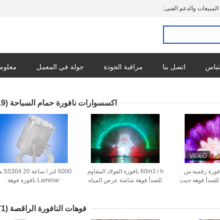
المبيعات والدعم الفنى:
تباس
اتصل بنا
مراقبة الجودة
جولة في المعمل
معلوما
اكسسوارات نافورة حمام السباحة
(119)
ورة رقمية من
60m3 / h نافورة الفولاذ المقاوم
6000 لتر / 
م للصدأ فوهة جيت
للصدأ فوهة شاشة عرض المياه
Laminar نافورة فوهة
فوهات النافورة الراقصة
(271)