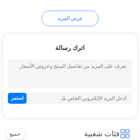
26
عرض المزيد
أضواء LED للماء تحت
الماء
اترك رسالة
46
اكسسوارات حمامات
السباحة التجارية
فئات شعبية
جميع