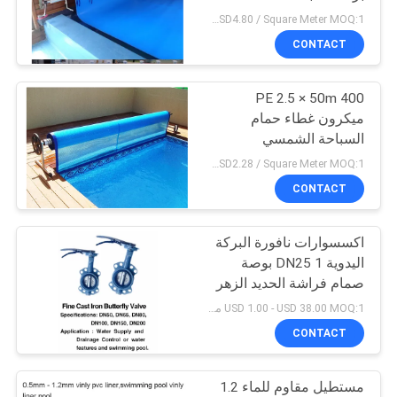
USD3.5.00 - USD4.80 / Square Meter MOQ:1 قطعة
PRIVACY
CONTACT
18
POLICY
مشروع النافورة
PE 2.5 × 50m 400
ميكرون غطاء حمام
الموسيقية
السباحة الشمسي
USD0.5.00 - USD2.28 / Square Meter MOQ:1 قطعة
CONTACT
اكسسوارات نافورة البركة
20
اليدوية DN25 1 بوصة
الفولاذ المقاوم للصدأ
صمام فراشة الحديد الزهر
USD 1.00 - USD 38.00 MOQ:1 مجموعة
شلال جيت
CONTACT
مستطيل مقاوم للماء 1.2