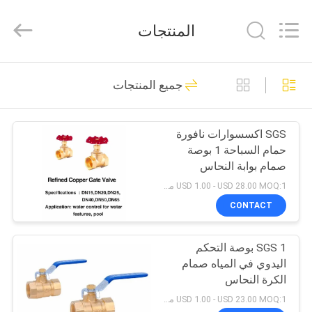
2025
aquaswan
water
المنتجات
co,.ltd.
All
Rights
Reserved.
الصفحة
123
جميع المنتجات
الرئيسية
اكسسوارات نافورة
حمام السباحة
SGS اكسسوارات نافورة
منتجات
حمام السباحة 1 بوصة
صمام بوابة النحاس
معلومات
USD 1.00 - USD 28.00 MOQ:1 مجموعة
عنا
CONTACT
274
فوهات النافورة
SGS 1 بوصة التحكم
جولة
اليدوي في المياه صمام
في
الراقصة
الكرة النحاس
المعمل
USD 1.00 - USD 23.00 MOQ:1 مجموعة