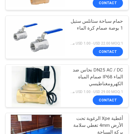
CONTACT
مراقبة
حمام سباحة ستانلس ستيل
الجودة
30
1 بوصة صمام كرة الماء
فوهة نافورة رقائقية
اتصل
USD 1.00 - USD 22.00 MOQ:1 مجموعة
بنا
CONTACT
DN25 AC / DC نحاس ضد
اطلب
الماء IP68 صمام المياه
اقتباس
الكهرومغناطيسي
24
USD 1.00 - USD 29.00 MOQ:1 مجموعة
NEWS
CONTACT
فوهة ضباب المياه
أغطية Xpe الرغوية تحت
خريطة
الأرض 4mm تغطي سلامة
الموقع
بركة السباحة